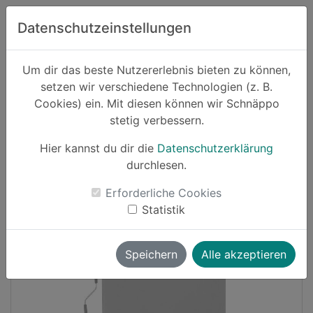
Zum Hauptinhalt springen
Datenschutzeinstellungen
Schnäppo.
Um dir das beste Nutzererlebnis bieten zu können,
Suchen
setzen wir verschiedene Technologien (z. B.
home
Cookies) ein. Mit diesen können wir Schnäppo
Schnäppchen
Haushalt und Garten
stetig verbessern.
Hier kannst du dir die
Datenschutzerklärung
Cashback
durchlesen.
-18%
Erforderliche Cookies
Statistik
Speichern
Alle akzeptieren