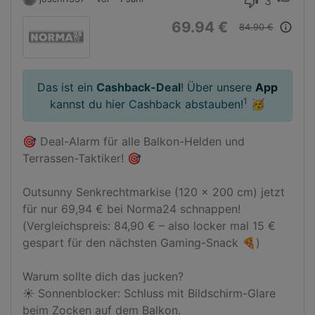
3
thumb_down
69.94 €
info_outline
84.90 €
Das ist ein
Cashback-Deal
! Über unsere
App
1
kannst du hier Cashback abstauben!
🥳
🎯 Deal-Alarm für alle Balkon-Helden und 
Terrassen-Taktiker! 🎯

Outsunny Senkrechtmarkise (120 x 200 cm) jetzt 
für nur 69,94 € bei Norma24 schnappen! 
(Vergleichspreis: 84,90 € – also locker mal 15 € 
gespart für den nächsten Gaming-Snack 🍕)

Warum sollte dich das jucken?

☀️ Sonnenblocker: Schluss mit Bildschirm-Glare 
beim Zocken auf dem Balkon.
