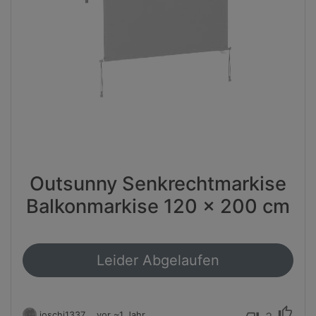
Outsunny Senkrechtmarkise
Balkonmarkise 120 x 200 cm
Leider Abgelaufen
thumb_up
joschi1337
vor ~1 Jahr