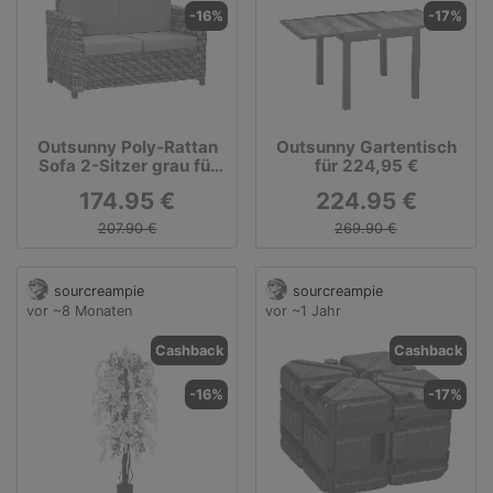
-16%
-17%
Outsunny Poly-Rattan
Outsunny Gartentisch
Sofa 2-Sitzer grau für
für 224,95 €
174,95 €
174.95 €
224.95 €
207.90 €
269.90 €
sourcreampie
sourcreampie
vor ~8 Monaten
vor ~1 Jahr
Cashback
Cashback
-16%
-17%