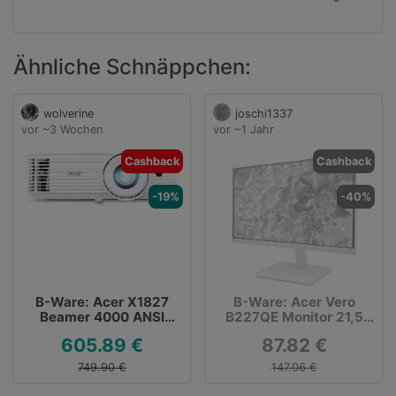
Ähnliche Schnäppchen:
wolverine
joschi1337
vor ~3 Wochen
vor ~1 Jahr
Cashback
Cashback
-19%
-40%
B-Ware: Acer X1827
B-Ware: Acer Vero
Beamer 4000 ANSI
B227QE Monitor 21,5
Lumen für 605,89 €
Zoll - Full-HD, IPS, 4ms,
605.89 €
87.82 €
100Hz, HDMI,
DisplayPort
749.90 €
147.06 €