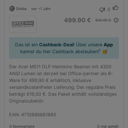
thumb_up
Simba
vor ~1 Jahr
0
thumb_down
499.90 €
info_outline
619.00 €
Das ist ein
Cashback-Deal
! Über unsere
App
1
kannst du hier Cashback abstauben!
🥳
Der Acer M511 DLP Heimkino Beamer mit 4300 
ANSI Lumen ist derzeit bei Office-partner als B-
Ware für 499,90 € erhältlich, inklusive 
versandkostenfreier Lieferung. Der reguläre Preis 
beträgt 619,00 €. Das Paket enthält vollständiges 
Originalzubehör.

EAN: 4710886681885
0 Kommentare
0 mal geteilt