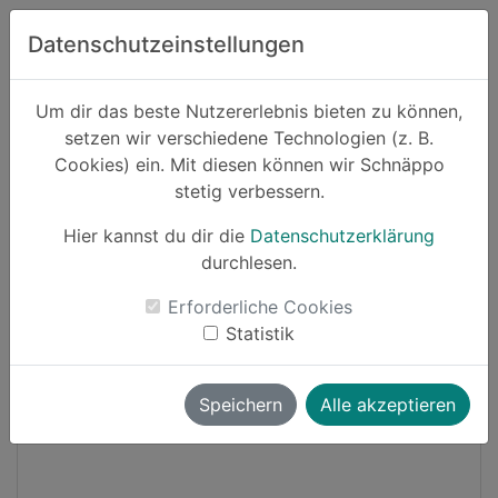
Zum Hauptinhalt springen
Datenschutzeinstellungen
Schnäppo.
Um dir das beste Nutzererlebnis bieten zu können,
Suchen
setzen wir verschiedene Technologien (z. B.
home
Cookies) ein. Mit diesen können wir Schnäppo
Schnäppchen
Elektronik und Computer
stetig verbessern.
Hier kannst du dir die
Datenschutzerklärung
Cashback
durchlesen.
-19%
Erforderliche Cookies
Statistik
Speichern
Alle akzeptieren