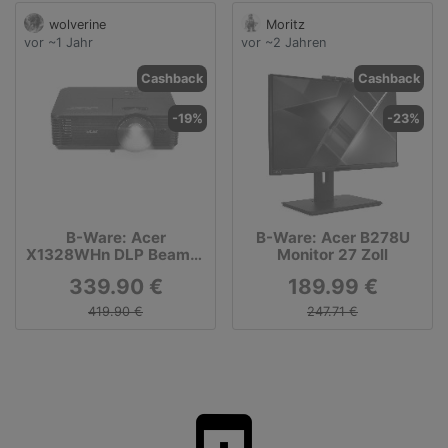
wolverine
Moritz
vor ~1 Jahr
vor ~2 Jahren
Cashback
Cashback
-19%
-23%
B-Ware: Acer
B-Ware: Acer B278U
X1328WHn DLP Beamer
Monitor 27 Zoll
5.000 ANSI Lumen
339.90 €
189.99 €
419.90 €
247.71 €