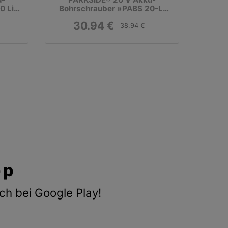
0 Li
Bohrschrauber »PABS 20-Li
G8«, ohne Akku und
30.94 €
Ladegerät
38.94 €
pp
ch bei Google Play!