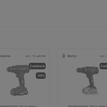
lverine
vor ~3 Jahren
Moritz
vor 
Cashback
Cas
-29%
ARKSIDE® 20 V Akku-
PARKSIDE® 20 V Akk