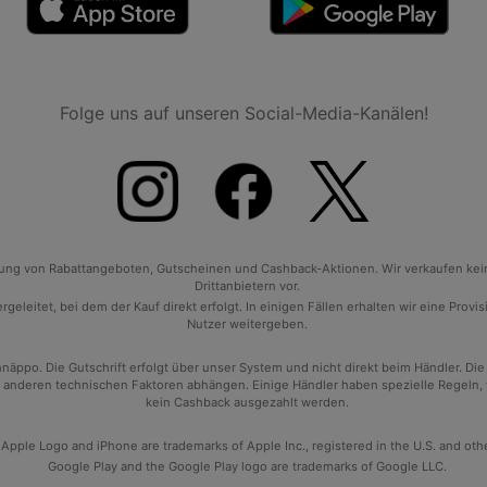
Folge uns auf unseren Social-Media-Kanälen!
tlung von Rabattangeboten, Gutscheinen und Cashback-Aktionen. Wir verkaufen ke
Drittanbietern vor.
geleitet, bei dem der Kauf direkt erfolgt. In einigen Fällen erhalten wir eine Prov
Nutzer weitergeben.
po. Die Gutschrift erfolgt über unser System und nicht direkt beim Händler. Die
anderen technischen Faktoren abhängen. Einige Händler haben spezielle Regeln, wan
kein Cashback ausgezahlt werden.
 Apple Logo and iPhone are trademarks of Apple Inc., registered in the U.S. and oth
Google Play and the Google Play logo are trademarks of Google LLC.