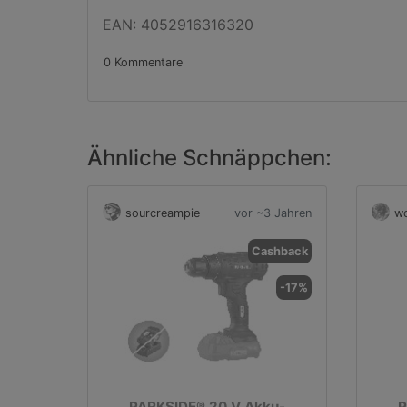
EAN: 4052916316320
0 Kommentare
Ähnliche Schnäppchen:
sourcreampie
vor ~3 Jahren
wo
Cashback
-17%
PARKSIDE® 20 V Akku-
P