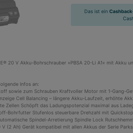
Das ist ein
Cashback
Cas
E® 20 V Akku-Bohrschrauber »PBSA 20-Li A1« mit Akku und 
lgende Infos an:

stoff sowie zum Schrauben Kraftvoller Motor mit 1-Gang-Ge
nzeige Cell Balancing – längere Akku-Laufzeit, erhöhte Ak
e Zellen Schöpft das Ladungspotenzial maximal aus Ladeg
ff-Bohrfutter Stufenlos steuerbare Drehzahl mit Quickstop-
Automatische Spindel-Arretierung Spindle Lock Rutschhemm
 (2 Ah) Gerät kompatibel mit allen Akkus der Serie Parks