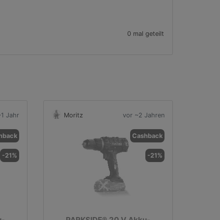
0 mal geteilt
~1 Jahr
Moritz
vor ~2 Jahren
hback
Cashback
-21%
-21%
u-
PARKSIDE® 20 V Akku-