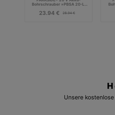
Bohrschrauber »PBSA 20-Li
Boh
A1«, ohne Akku und Ladegerät
m
23.94 €
28.94 €
H
Unsere kostenlose 