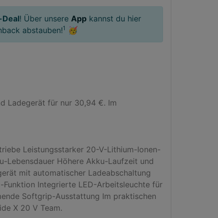
-Deal
! Über unsere
App
kannst du hier
1
hback abstauben!
🥳
Ladegerät für nur 30,94 €. Im 
triebe Leistungsstarker 20-V-Lithium-Ionen-
ku-Lebensdauer Höhere Akku-Laufzeit und 
erät mit automatischer Ladeabschaltung 
Funktion Integrierte LED-Arbeitsleuchte für 
ende Softgrip-Ausstattung Im praktischen 
ide X 20 V Team.
