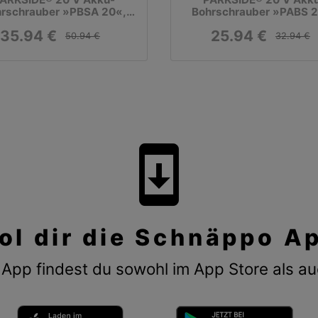
rschrauber »PBSA 20«,
Bohrschrauber »PABS 2
it Akku und Ladegerät
G8«, ohne Akku und
35.94 €
25.94 €
Ladegerät
50.94 €
32.94 €
system_update
ol dir die Schnäppo A
App findest du sowohl im App Store als au