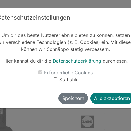
Zum Hauptinhalt springen
ck
Partner
Datenschutzeinstellungen
Um dir das beste Nutzererlebnis bieten zu können, setzen
ir verschiedene Technologien (z. B. Cookies) ein. Mit dies
Cashback
können wir Schnäppo stetig verbessern.
PARKSIDE® 20
»PBSA 20-Li A1
Hier kannst du dir die
Datenschutzerklärung
durchlesen.
-14%
Erforderliche Cookies
Statistik
Le
Speichern
Alle akzeptieren
Moritz
vor ~1 Jahr