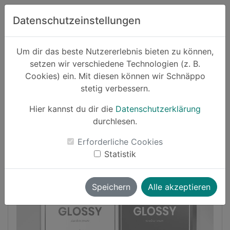
Zum Hauptinhalt springen
Datenschutzeinstellungen
Schnäppo.
Um dir das beste Nutzererlebnis bieten zu können,
Suchen
setzen wir verschiedene Technologien (z. B.
home
Cookies) ein. Mit diesen können wir Schnäppo
Schnäppchen
Mode
stetig verbessern.
Hier kannst du dir die
Datenschutzerklärung
Cashback
durchlesen.
-40%
Erforderliche Cookies
Statistik
Speichern
Alle akzeptieren