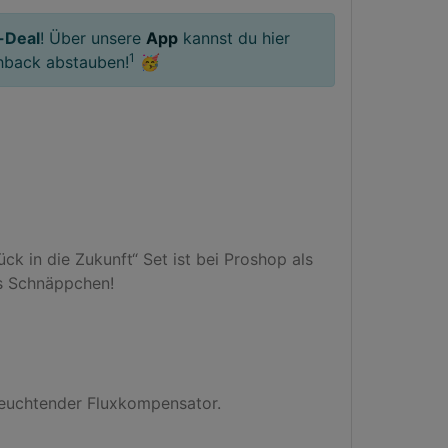
-Deal
! Über unsere
App
kannst du hier
1
hback abstauben!
🥳
k in die Zukunft“ Set ist bei Proshop als 
s Schnäppchen!

leuchtender Fluxkompensator.
