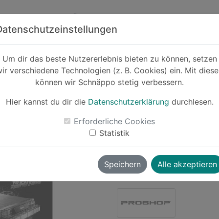
Zum Hauptinhalt springen
ck
Partner
Datenschutzeinstellungen
Um dir das beste Nutzererlebnis bieten zu können, setzen
ir verschiedene Technologien (z. B. Cookies) ein. Mit dies
Cashback
können wir Schnäppo stetig verbessern.
Demo-Produkt
Zeitmaschine a
Hier kannst du dir die
Datenschutzerklärung
durchlesen.
-23%
Erforderliche Cookies
Statistik
Le
Speichern
Alle akzeptieren
wolverine
vor ~1 Jahr