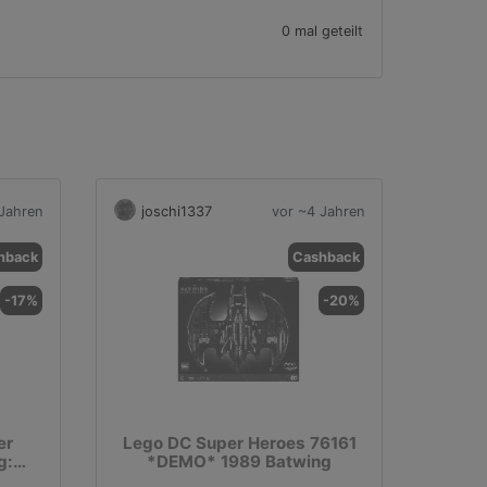
0 mal geteilt
Jahren
joschi1337
vor ~4 Jahren
hback
Cashback
-17%
-20%
er
Lego DC Super Heroes 76161
g:
*DEMO* 1989 Batwing