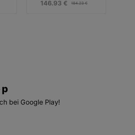
146.93 €
184.23 €
pp
ch bei Google Play!