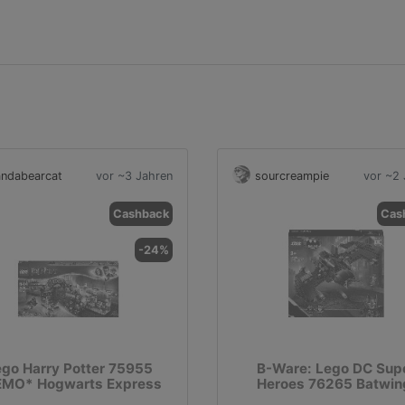
ndabearcat
vor ~3 Jahren
sourcreampie
vor ~2 
Cashback
Cas
-24%
go Harry Potter 75955
B-Ware: Lego DC Sup
MO* Hogwarts Express
Heroes 76265 Batwin
Batman vs. Joker