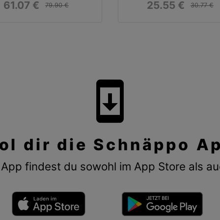
61.07 €
25.55 €
79.90 €
30.77 €
system_update
ol dir die Schnäppo A
App findest du sowohl im App Store als au