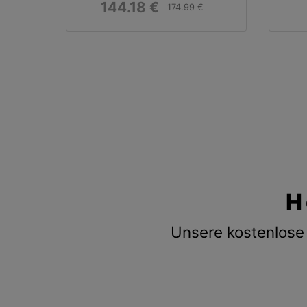
144.18 €
174.99 €
H
Unsere kostenlose 