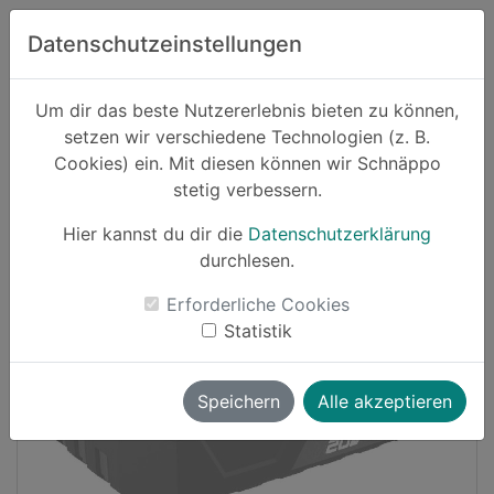
Zum Hauptinhalt springen
Datenschutzeinstellungen
Schnäppo.
Um dir das beste Nutzererlebnis bieten zu können,
Suchen
setzen wir verschiedene Technologien (z. B.
home
Cookies) ein. Mit diesen können wir Schnäppo
Schnäppchen
Haushalt und Garten
stetig verbessern.
Hier kannst du dir die
Datenschutzerklärung
Cashback
durchlesen.
-13%
Erforderliche Cookies
Statistik
Speichern
Alle akzeptieren