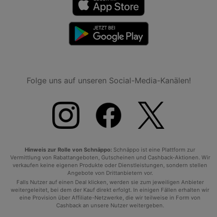
Folge uns auf unseren Social-Media-Kanälen!
Hinweis zur Rolle von Schnäppo:
Schnäppo ist eine Plattform zur
Vermittlung von Rabattangeboten, Gutscheinen und Cashback-Aktionen. Wir
verkaufen keine eigenen Produkte oder Dienstleistungen, sondern stellen
Angebote von Drittanbietern vor.
Falls Nutzer auf einen Deal klicken, werden sie zum jeweiligen Anbieter
weitergeleitet, bei dem der Kauf direkt erfolgt. In einigen Fällen erhalten wir
eine Provision über Affiliate-Netzwerke, die wir teilweise in Form von
Cashback an unsere Nutzer weitergeben.