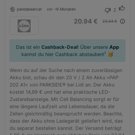
thumb_up
pandabearcat
vor ~6 Monaten
2
thumb_down
20.94 €
info_outline
23.94 €
Das ist ein
Cashback-Deal
! Über unsere
App
1
kannst du hier Cashback abstauben!
🥳
Wenn du auf der Suche nach einem zuverlässigen 
Akku bist, schau dir den 20 V / 2 Ah Akku »PAP 
202 A1« von PARKSIDE® bei Lidl an. Der Akku 
kostet 14,99 € und hat eine praktische LED-
Zustandsanzeige. Mit Cell Balancing sorgt er für 
eine längere Laufzeit und Lebensdauer, da die 
Zellen gleichmäßig beansprucht werden. Beachte, 
dass der Akku ohne Ladegerät geliefert wird, das 
du separat bestellen kannst. Der Versand beträgt 