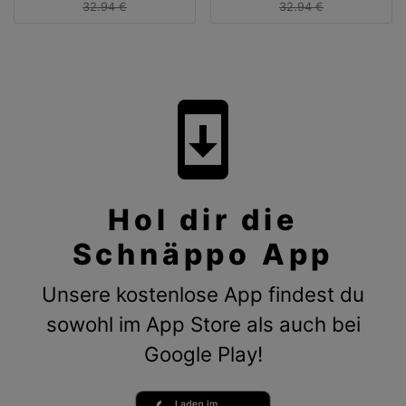
32.94 €
32.94 €
system_update
Hol dir die
Schnäppo App
Unsere kostenlose App findest du
sowohl im App Store als auch bei
Google Play!