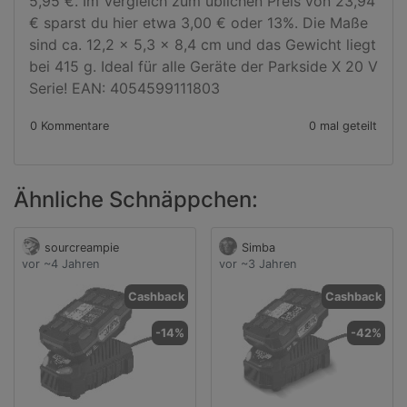
5,95 €. Im Vergleich zum üblichen Preis von 23,94 
€ sparst du hier etwa 3,00 € oder 13%. Die Maße 
sind ca. 12,2 x 5,3 x 8,4 cm und das Gewicht liegt 
bei 415 g. Ideal für alle Geräte der Parkside X 20 V 
Serie! EAN: 4054599111803
0 Kommentare
0 mal geteilt
Ähnliche Schnäppchen:
sourcreampie
Simba
vor ~4 Jahren
vor ~3 Jahren
Cashback
Cashback
-14%
-42%