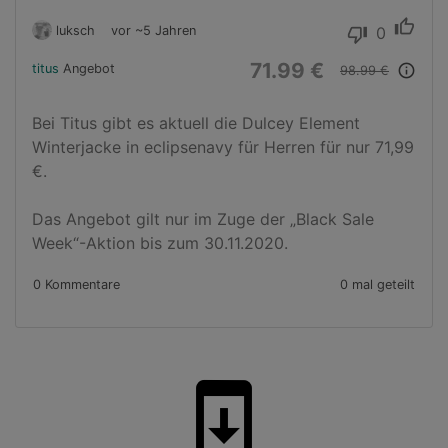
thumb_up
luksch
vor ~5 Jahren
0
thumb_down
71.99 €
titus
Angebot
info_outline
98.99 €
Bei Titus gibt es aktuell die Dulcey Element 
Winterjacke in eclipsenavy für Herren für nur 71,99 
€. 

Das Angebot gilt nur im Zuge der „Black Sale 
Week“-Aktion bis zum 30.11.2020.
0 Kommentare
0 mal geteilt
system_update