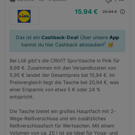
1
thumb_down
15.94 €
info_outline
20.94 €
Das ist ein
Cashback-Deal
! Über unsere
App
1
kannst du hier Cashback abstauben!
🥳
Bei Lidl gibt's die CRIVIT Sporttasche in Pink für 
9,99 €. Zusammen mit den Versandkosten von 
5,95 € landet der Gesamtpreis bei 15,94 €. Im 
Preisvergleich liegt die Tasche bei 20,94 €, was 
einer Ersparnis von etwa 5 € oder 24 % 
entspricht.

Die Tasche bietet ein großes Hauptfach mit 2-
Wege-Reißverschluss und ein zusätzliches 
Reißverschlussfach für Wertsachen. Mit einem 
Volumen von ca. 20 l ist sie ideal für Yoga- und 