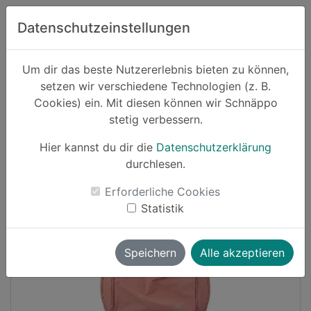
Zum Hauptinhalt springen
Datenschutzeinstellungen
Schnäppo.
Um dir das beste Nutzererlebnis bieten zu können,
Suchen
setzen wir verschiedene Technologien (z. B.
home
Cookies) ein. Mit diesen können wir Schnäppo
Schnäppchen
Sport und Freizeit
stetig verbessern.
Hier kannst du dir die
Datenschutzerklärung
Cashback
durchlesen.
-24%
Erforderliche Cookies
Statistik
Speichern
Alle akzeptieren