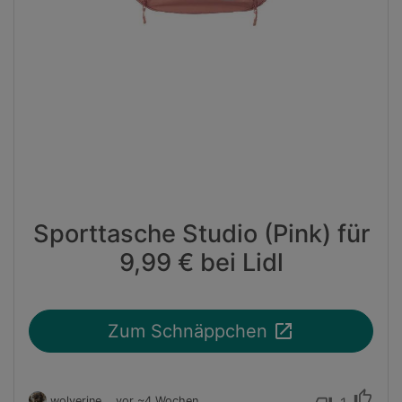
Sporttasche Studio (Pink) für
9,99 € bei Lidl
launch
Zum Schnäppchen
thumb_up
wolverine
vor ~4 Wochen