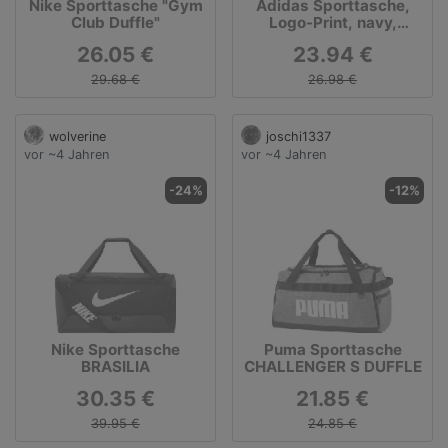
Nike Sporttasche "Gym
Adidas Sporttasche,
Club Duffle"
Logo-Print, navy,
OneSize
26.05 €
23.94 €
29.68 €
26.98 €
wolverine
joschi1337
vor ~4 Jahren
vor ~4 Jahren
-24%
-12%
Nike Sporttasche
Puma Sporttasche
BRASILIA
CHALLENGER S DUFFLE
30.35 €
21.85 €
39.95 €
24.85 €