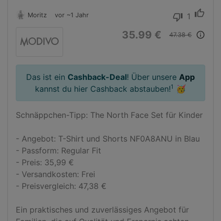
thumb_up
Moritz
vor ~1 Jahr
1
thumb_down
35.99 €
info_outline
47.38 €
Das ist ein
Cashback-Deal
! Über unsere
App
1
kannst du hier Cashback abstauben!
🥳
Schnäppchen-Tipp: The North Face Set für Kinder

- Angebot: T-Shirt und Shorts NF0A8ANU in Blau

- Passform: Regular Fit

- Preis: 35,99 €

- Versandkosten: Frei

- Preisvergleich: 47,38 €

Ein praktisches und zuverlässiges Angebot für 