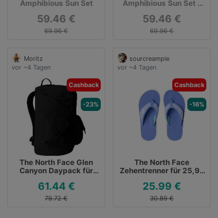
Amphibious Sun Set
Amphibious Sun Set -
Lycra
59.46 €
59.46 €
69.96 €
69.96 €
Moritz
sourcreampie
vor ~4 Tagen
vor ~4 Tagen
Cashback
Cashback
-23%
-16%
The North Face Glen
The North Face
Canyon Daypack für
Zehentrenner für 25,99
61,44 €
€
61.44 €
25.99 €
79.72 €
30.89 €