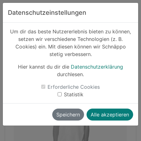
Zum Hauptinhalt springen
Datenschutzeinstellungen
Schnäppo.
Um dir das beste Nutzererlebnis bieten zu können,
Suchen
setzen wir verschiedene Technologien (z. B.
home
Cookies) ein. Mit diesen können wir Schnäppo
Schnäppchen
Familie und Kind
stetig verbessern.
Hier kannst du dir die
Datenschutzerklärung
Cashback
durchlesen.
-24%
Erforderliche Cookies
Statistik
Speichern
Alle akzeptieren