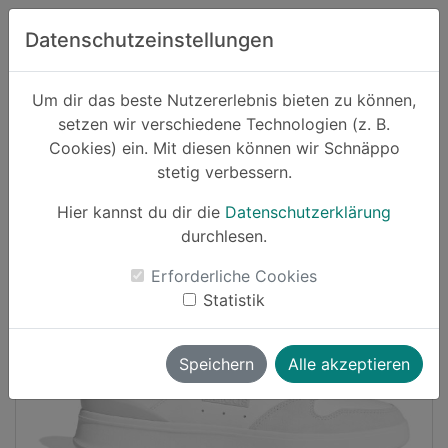
Zum Hauptinhalt springen
Datenschutzeinstellungen
Schnäppo.
Um dir das beste Nutzererlebnis bieten zu können,
Suchen
setzen wir verschiedene Technologien (z. B.
home
Cookies) ein. Mit diesen können wir Schnäppo
Schnäppchen
Mode
stetig verbessern.
Hier kannst du dir die
Datenschutzerklärung
Cashback
durchlesen.
-26%
Erforderliche Cookies
Statistik
Speichern
Alle akzeptieren