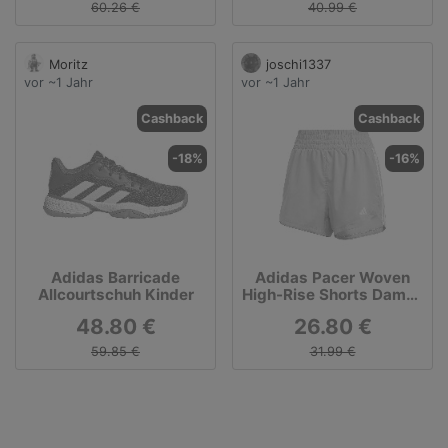
60.26 €
40.99 €
Moritz
joschi1337
vor ~1 Jahr
vor ~1 Jahr
Cashback
Cashback
-18%
-16%
Adidas Barricade
Adidas Pacer Woven
Allcourtschuh Kinder
High-Rise Shorts Damen
- Salbei, Weiß
48.80 €
26.80 €
59.85 €
31.99 €