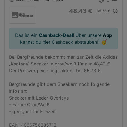
0
thumb_down
48.43 €
info_outline
65.78 €
Das ist ein
Cashback-Deal
! Über unsere
App
1
kannst du hier Cashback abstauben!
🥳
Bei Bergfreunde bekommt man zur Zeit die Adidas 
„Kantana“ Sneaker in grau/weiß für nur 48,43 €. 
Der Preisvergleich liegt aktuell bei 65,78 €.

Bergfreunde gibt dem Sneakern noch folgende 
Infos an:

Sneaker mit Leder-Overlays

- Farbe: Grau/Weiß

- geeignet für Freizeit

EAN: 4066756385712