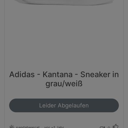
Adidas - Kantana - Sneaker in
grau/weiß
Leider Abgelaufen
thumb_up
pandabearcat
vor ~1 Jahr