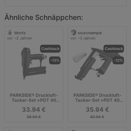
Ähnliche Schnäppchen:
Moritz
sourcreampie
vor ~2 Jahren
vor ~3 Jahren
Cashback
Cashback
-13%
-12%
PARKSIDE® Druckluft-
PARKSIDE® Druckluft-
Tacker-Set »PDT 40
Tacker-Set »PDT 40
H6«, regulierbare
F4«, max. 8 bar
33.94 €
35.94 €
Einschlagtiefe
38.94 €
40.94 €