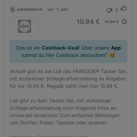
thumb_up
pandabearcat
vor ~1 Jahr
3
thumb_down
10.94 €
info_outline
15.94 €
Das ist ein
Cashback-Deal
! Über unsere
App
1
kannst du hier Cashback abstauben!
🥳
Aktuell gibt es bei Lidl das PARKSIDE® Tacker-Set, 
mit stufenloser Schlagkrafteinstellung im Angebot 
für nur 10,94 €. Regulär zahlt man hier 15,94 €.

Lidl gibt zu dem Tacker-Set, mit stufenloser 
Schlagkrafteinstellung noch folgende Infos an:

Universell einsetzbar Zum einfachen Befestigen 
von Stoffen, Folien, Tapeten oder anderen 
