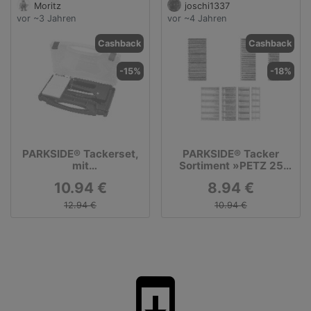
Moritz
joschi1337
vor ~3 Jahren
vor ~4 Jahren
Cashback
Cashback
-15%
-18%
PARKSIDE® Tackerset,
PARKSIDE® Tacker
mit
Sortiment »PETZ 25
Aufbewahrungskoffer
A4«, geeignet für
10.94 €
8.94 €
und 1000 Klammern
Elektro-Tacker
12.94 €
10.94 €
system_update