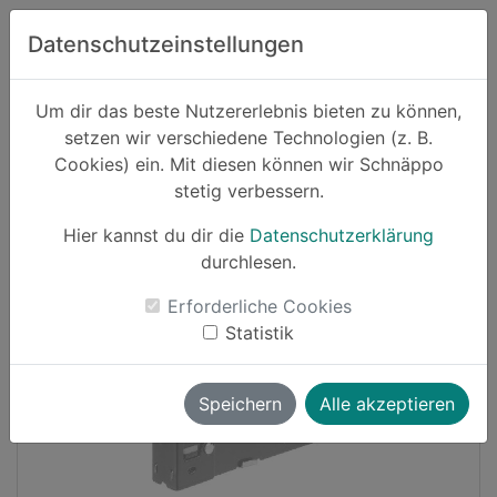
Zum Hauptinhalt springen
Datenschutzeinstellungen
Schnäppo.
Um dir das beste Nutzererlebnis bieten zu können,
Suchen
setzen wir verschiedene Technologien (z. B.
home
Cookies) ein. Mit diesen können wir Schnäppo
Schnäppchen
Haushalt und Garten
stetig verbessern.
Hier kannst du dir die
Datenschutzerklärung
Cashback
durchlesen.
-31%
Erforderliche Cookies
Statistik
Speichern
Alle akzeptieren