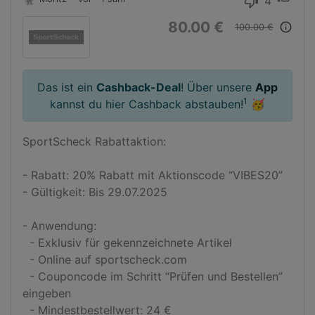
4
thumb_down
80.00 €
info_outline
100.00 €
Das ist ein
Cashback-Deal
! Über unsere
App
1
kannst du hier Cashback abstauben!
🥳
SportScheck Rabattaktion:

- Rabatt: 20% Rabatt mit Aktionscode “VIBES20”

- Gültigkeit: Bis 29.07.2025

- Anwendung: 

  - Exklusiv für gekennzeichnete Artikel

  - Online auf sportscheck.com

  - Couponcode im Schritt “Prüfen und Bestellen” 
eingeben

  - Mindestbestellwert: 24 €
