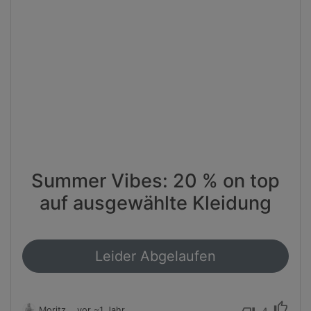
Summer Vibes: 20 % on top
auf ausgewählte Kleidung
Leider Abgelaufen
thumb_up
Moritz
vor ~1 Jahr