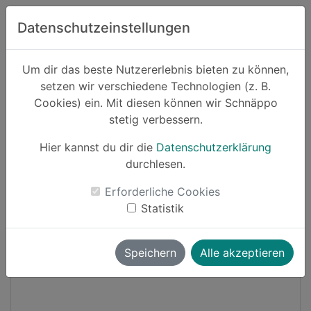
Zum Hauptinhalt springen
Datenschutzeinstellungen
Schnäppo.
Um dir das beste Nutzererlebnis bieten zu können,
Suchen
setzen wir verschiedene Technologien (z. B.
home
Cookies) ein. Mit diesen können wir Schnäppo
Schnäppchen
Sport und Freizeit
stetig verbessern.
Hier kannst du dir die
Datenschutzerklärung
Cashback
durchlesen.
-20%
Erforderliche Cookies
Statistik
Speichern
Alle akzeptieren