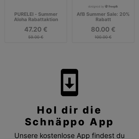
PURELEI - Summer
AfB Summer Sale: 20%
Aloha Rabattaktion
Rabatt
47.20 €
80.00 €
59.00 €
100.00 €
system_update
Hol dir die
Schnäppo App
Unsere kostenlose App findest du