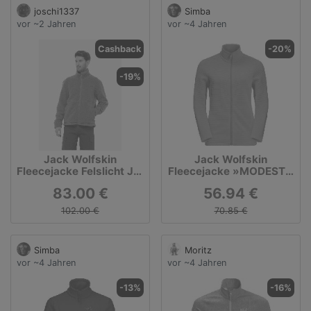
joschi1337
Simba
vor ~2 Jahren
vor ~4 Jahren
Cashback
-20%
-19%
Jack Wolfskin
Jack Wolfskin
Fleecejacke Felslicht Jkt
Fleecejacke »MODESTO
1711151 Khakifarben
JACKET W«
83.00 €
56.94 €
Regular Fit
102.00 €
70.85 €
Simba
Moritz
vor ~4 Jahren
vor ~4 Jahren
-13%
-16%