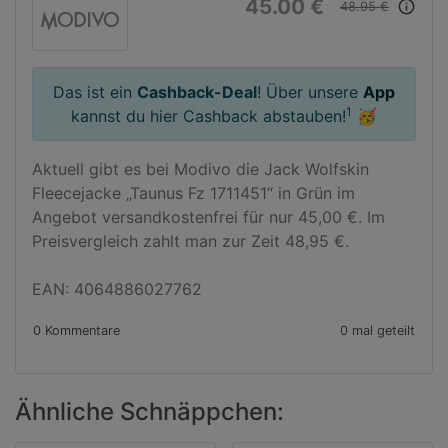
45.00 €
info_outline
48.95 €
Das ist ein
Cashback-Deal
! Über unsere
App
1
kannst du hier Cashback abstauben!
🥳
Aktuell gibt es bei Modivo die Jack Wolfskin 
Fleecejacke „Taunus Fz 1711451“ in Grün im 
Angebot versandkostenfrei für nur 45,00 €. Im 
Preisvergleich zahlt man zur Zeit 48,95 €.

EAN: 4064886027762
0 Kommentare
0 mal geteilt
Ähnliche Schnäppchen: