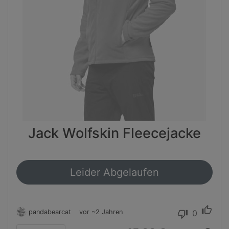
Jack Wolfskin Fleecejacke
Leider Abgelaufen
thumb_up
pandabearcat
vor ~2 Jahren
0
thumb_down