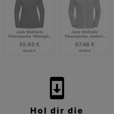
Jack Wolfskin
Jack Wolfskin
Fleecejacke "Midnight
Fleecejacke, meliert,
Moon", Stehkragen, für
atmungsaktiv, für
55.93 €
67.46 €
Damen, navy
Herren, pazifik, L
63.99 €
79.90 €
system_update
Hol dir die