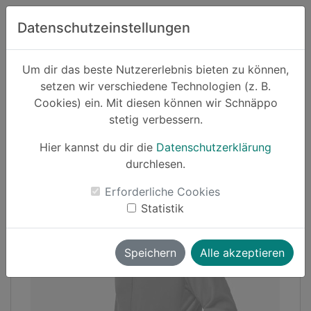
Zum Hauptinhalt springen
Datenschutzeinstellungen
Schnäppo.
Um dir das beste Nutzererlebnis bieten zu können,
Suchen
setzen wir verschiedene Technologien (z. B.
home
Cookies) ein. Mit diesen können wir Schnäppo
Schnäppchen
Mode
stetig verbessern.
Hier kannst du dir die
Datenschutzerklärung
Cashback
durchlesen.
-8%
Erforderliche Cookies
Statistik
Speichern
Alle akzeptieren