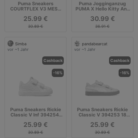
Puma Sneakers
Puma Jogginganzug
COURTFLEX V3 MESH
PUMA X Hello Kitty And
INF 39808617 Schwarz
Friends Minicats
25.99 €
30.99 €
630065 Blau
30.89 €
36.91 €
Simba
pandabearcat
vor ~1 Jahr
vor ~1 Jahr
Cashback
Cashback
-16%
-16%
Puma Sneakers Rickie
Puma Sneakers Rickie
Classic V Inf 394254-
Classic V 394253 18
08 Weiß
Rosa
25.99 €
25.99 €
30.89 €
30.89 €