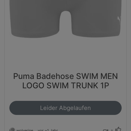
Puma Badehose SWIM MEN
LOGO SWIM TRUNK 1P
Leider Abgelaufen
thumb_up
wolverine
vor ~1 Jahr