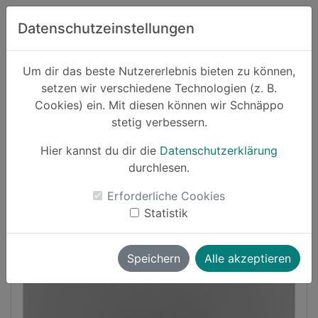
Zum Hauptinhalt springen
Datenschutzeinstellungen
Schnäppo.
Um dir das beste Nutzererlebnis bieten zu können,
Suchen
setzen wir verschiedene Technologien (z. B.
home
Cookies) ein. Mit diesen können wir Schnäppo
Schnäppchen
Sport und Freizeit
stetig verbessern.
Hier kannst du dir die
Datenschutzerklärung
-15%
durchlesen.
Erforderliche Cookies
Statistik
Speichern
Alle akzeptieren