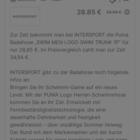
1
thumb_down
28.85 €
info_outline
33.94 €
Zur Zeit bekommt man bei INTERSPORT die Puma 
Badehose „SWIM MEN LOGO SWIM TRUNK 1P“ für 
nur 28,85 €. Im Preisvergleich zahlt man zur Zeit 
34,94 €.

INTERSPORT gibt zu der Badehose noch folgende 
Infos an:

Bringen Sie Ihr Schwimm-Game auf ein neues 
Level. Mit der PUMA Logo Herren-Schwimmhose 
kommen Sie an Ihr Ziel. Entwickelt mit 
Formbeständigkeitstechnologie, die eine 
dauerhafte Dehnbarkeit und Festigkeit 
gewährleistet – über unzählige Sommer hinweg. 
Der Bund mit dem Markennamen und der kurze 
Schnitt sorgen für einen trendigen Look und kann 