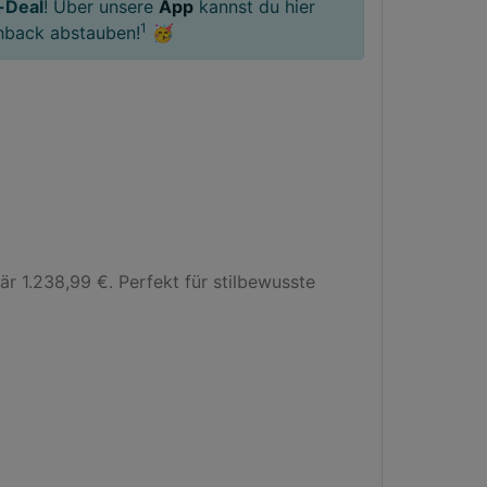
-Deal
! Über unsere
App
kannst du hier
1
hback abstauben!
🥳
 1.238,99 €. Perfekt für stilbewusste 