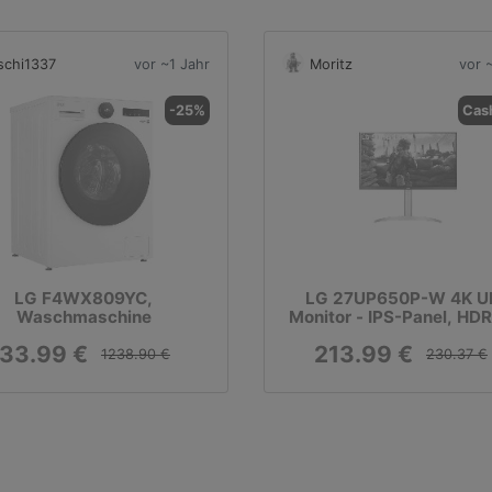
schi1337
vor ~1 Jahr
Moritz
vor 
-25%
Cas
LG F4WX809YC,
LG 27UP650P-W 4K U
Waschmaschine
Monitor - IPS-Panel, HD
33.99 €
213.99 €
1238.90 €
230.37 €