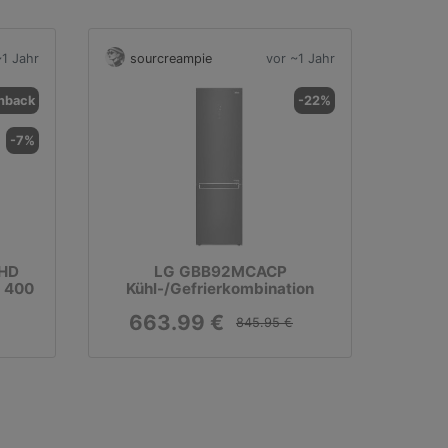
~1 Jahr
sourcreampie
vor ~1 Jahr
hback
-22%
-7%
HD
LG GBB92MCACP
R 400
Kühl-/Gefrierkombination
663.99 €
845.95 €