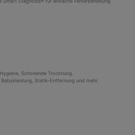
d Smart Diagnosis® für einfache Fehlerbehebung.

, Hygiene, Schonende Trocknung.

 Babykleidung, Statik-Entfernung und mehr.
