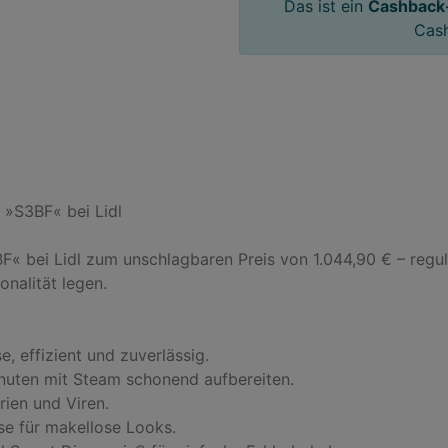
Das ist ein
Cashback
Cas
»S3BF« bei Lidl

bei Lidl zum unschlagbaren Preis von 1.044,90 € – regulär
nalität legen.

effizient und zuverlässig.

inuten mit Steam schonend aufbereiten.

ien und Viren.

se für makellose Looks.
