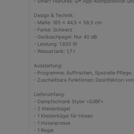
- Smart Features: Q® App-Kompatibilität un
Design & Technik:

- Maße: 185 x 44,5 x 58,5 cm

- Farbe: Schwarz

- Geräuschpegel: Nur 40 dB

- Leistung: 1.850 W

- Wassertank: 1,7 l

Ausstattung:

- Programme: Auffrischen, Spezielle Pflege
- Zuschaltbare Funktionen: Desinfektion von
Lieferumfang:

- Dampfschrank Styler »S3BF«

- 2 Kleiderbügel

- 1 Kleiderbügel für Hosen

- 1 Hosenpresse

- 1 Regal
