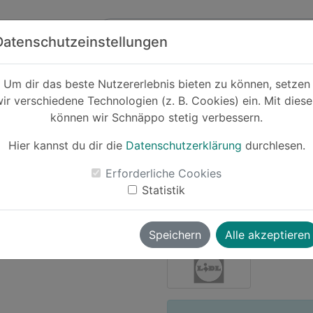
Zum Hauptinhalt springen
ck
Partner
Datenschutzeinstellungen
Um dir das beste Nutzererlebnis bieten zu können, setzen
ir verschiedene Technologien (z. B. Cookies) ein. Mit dies
Cashback
können wir Schnäppo stetig verbessern.
LG Dampfsc
Hier kannst du dir die
Datenschutzerklärung
durchlesen.
-16%
Erforderliche Cookies
Le
Statistik
sourcreampie
vor ~1 Jahr
Speichern
Alle akzeptieren