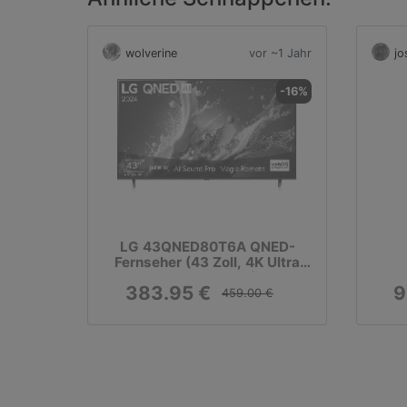
wolverine
vor ~1 Jahr
jo
-16%
LG 43QNED80T6A QNED-
Fernseher (43 Zoll, 4K Ultra
HD, Smart-TV)
383.95 €
9
459.00 €