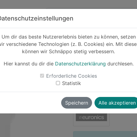
Zum Hauptinhalt springen
ck
Partner
Datenschutzeinstellungen
Um dir das beste Nutzererlebnis bieten zu können, setzen
ir verschiedene Technologien (z. B. Cookies) ein. Mit dies
Cashback
können wir Schnäppo stetig verbessern.
AEG AXP26U33
Hier kannst du dir die
Datenschutzerklärung
durchlesen.
-17%
Erforderliche Cookies
Le
Statistik
Simba
vor ~1 Jahr
Speichern
Alle akzeptieren