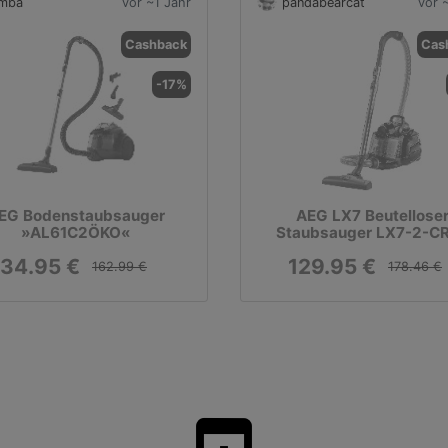
imba
vor ~1 Jahr
pandabearcat
vor 
Cashback
Cas
-17%
EG Bodenstaubsauger
AEG LX7 Beutellose
»AL61C2ÖKO«
Staubsauger LX7-2-C
134.95 €
129.95 €
162.99 €
178.46 €