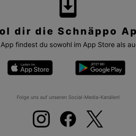
system_update
ol dir die Schnäppo A
App findest du sowohl im App Store als au
Folge uns auf unseren Social-Media-Kanälen!