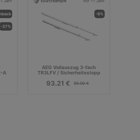
~1 Jahr
sourcreampie
vor ~1 Jahr
hback
-6%
-27%
r
AEG Vollauszug 3-fach
R-A
TR3LFV / Sicherheitsstopp
93.21 €
99.00 €