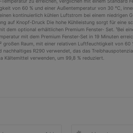
-Temperatur zu erreichen, verglichen mit einem Standard Fen
tigkeit von 60 % und einer Außentemperatur von 30 °C, inne
 einen kontinuierlich kühlen Luftstrom bei einem niedrigen
g auf Knopf-Druck Die hohe Kühlleistung sorgt für eine sc
mit dem optional erhältlichen Premium Fenster- Set. ¹Bei e
mperatur mit dem Premium Fenster-Set in 19 Minuten erreic
m² großen Raum, mit einer relativen Luftfeuchtigkeit von 6
ird nachhaltiges R290 verwendet, das das Treibhauspotenzi
a Kältemittel verwenden, um 99,8 % reduziert.
