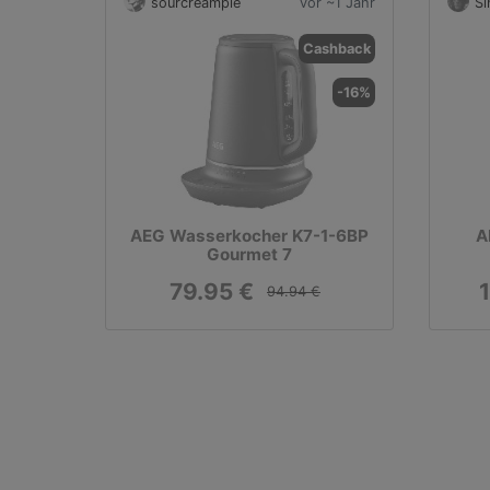
sourcreampie
vor ~1 Jahr
S
Cashback
-16%
AEG Wasserkocher K7-1-6BP
A
Gourmet 7
79.95 €
94.94 €