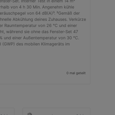
ster-Set. Interner Test in einem 14 m² 
rhalb von 4 h 30 Min. Angenehm kühle 
 Geräuschpegel von 64 dB(A)³. ³Gemäß der 
hnelle Abkühlung deines Zuhauses. Verkürze 
iner Raumtemperatur von 26 °C und einer 
ht, während sie ohne das Fenster-Set 47 
0 % und einer Außentemperatur von 30 °C. 
al (GWP) des mobilen Klimageräts im 
0 mal geteilt