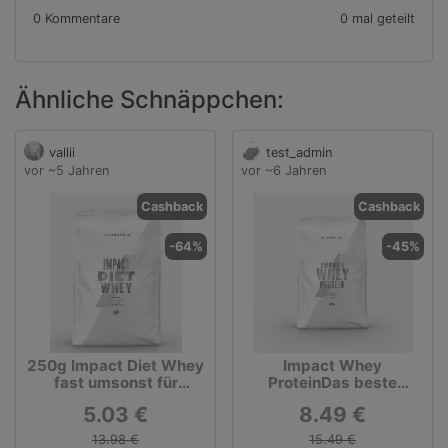
0 Kommentare
0 mal geteilt
Ähnliche Schnäppchen:
vallii
test_admin
vor ~5 Jahren
vor ~6 Jahren
Cashback
Cashback
-64%
-45%
250g Impact Diet Whey
Impact Whey
fast umsonst für
ProteinDas beste
Neukunden +
Proteinpulver für deine
5.03 €
8.49 €
Versandkosten
tägliche Ernährung
13.98 €
15.49 €