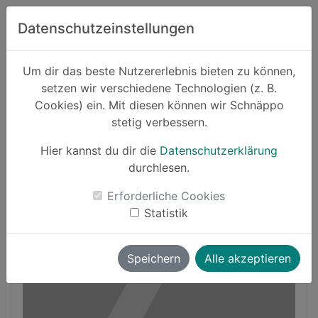
Zum Hauptinhalt springen
Datenschutzeinstellungen
Schnäppo.
Um dir das beste Nutzererlebnis bieten zu können,
Suchen
setzen wir verschiedene Technologien (z. B.
home
Cookies) ein. Mit diesen können wir Schnäppo
Schnäppchen
Sport und Freizeit
stetig verbessern.
Hier kannst du dir die
Datenschutzerklärung
Cashback
durchlesen.
-50%
Erforderliche Cookies
Statistik
Speichern
Alle akzeptieren