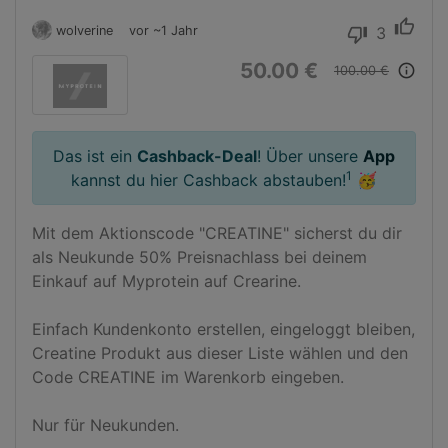
thumb_up
wolverine
vor ~1 Jahr
3
thumb_down
50.00 €
info_outline
100.00 €
Das ist ein
Cashback-Deal
! Über unsere
App
1
kannst du hier Cashback abstauben!
🥳
Mit dem Aktionscode "CREATINE" sicherst du dir 
als Neukunde 50% Preisnachlass bei deinem 
Einkauf auf Myprotein auf Crearine.

Einfach Kundenkonto erstellen, eingeloggt bleiben, 
Creatine Produkt aus dieser Liste wählen und den 
Code CREATINE im Warenkorb eingeben.

Nur für Neukunden.