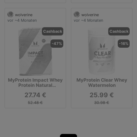
wolverine
wolverine
vor ~4 Monaten
vor ~4 Monaten
Cashback
Cashback
-47%
-16%
MyProtein Impact Whey
MyProtein Clear Whey
Protein Natural
Watermelon
Chocolate
27.74 €
25.99 €
52.48 €
30.98 €