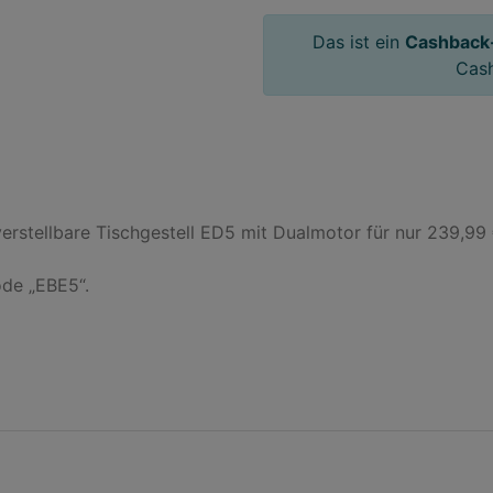
Das ist ein
Cashback
Cas
rstellbare Tischgestell ED5 mit Dualmotor für nur 239,99 €
e „EBE5“.
