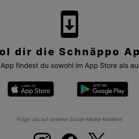
system_update
ol dir die Schnäppo A
App findest du sowohl im App Store als au
Folge uns auf unseren Social-Media-Kanälen!