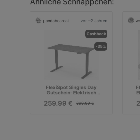
Ähnliche Schnäppchen:
pandabearcat
vor ~2 Jahren
wo
Cashback
-35%
FlexiSpot Singles Day
F
Gutschein: Elektrisch
E
Verstellbares Tischgestell ED5
259.99 €
2
(Dualmotor)
399.99 €