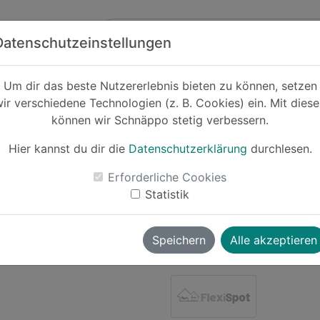
Zum Hauptinhalt springen
ck
Partner
Datenschutzeinstellungen
Um dir das beste Nutzererlebnis bieten zu können, setzen
ir verschiedene Technologien (z. B. Cookies) ein. Mit dies
Cashback
können wir Schnäppo stetig verbessern.
FlexiSpot El
Tischgeste
Hier kannst du dir die
Datenschutzerklärung
durchlesen.
-40%
Erforderliche Cookies
Statistik
Le
Speichern
Alle akzeptieren
wolverine
vor ~2 Jahren