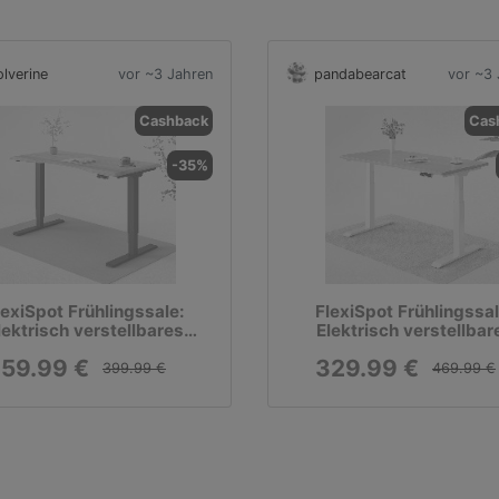
lverine
vor ~3 Jahren
pandabearcat
vor ~3 
Cashback
Cas
-35%
lexiSpot Frühlingssale:
FlexiSpot Frühlingssal
lektrisch verstellbares
Elektrisch verstellbar
Tischgestell ED5
Tischgestell E7
59.99 €
329.99 €
399.99 €
469.99 €