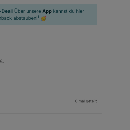
-Deal
! Über unsere
App
kannst du hier
1
hback abstauben!
🥳
.

0 mal geteilt