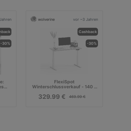
Jahren
wolverine
vor ~3 Jahren
hback
Cashback
-30%
-30%
e:
FlexiSpot
es
Winterschlussverkauf - 140 €
Rabatt auf Elektrisch
329.99 €
verstellbares Tischgestell E7
469.99 €