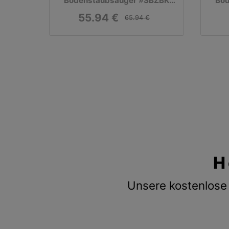
Bodenstaubsauger »SBZBK
Bod
850 A1«, beutellos
55.94 €
65.94 €
H
Unsere kostenlose 