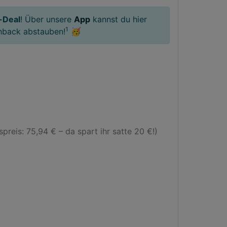
-Deal
! Über unsere
App
kannst du hier
1
hback abstauben!
🥳
eis: 75,94 € – da spart ihr satte 20 €!)
