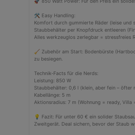
🚀 850 Watt Power: Für den Preis ein solide
🛠️ Easy Handling:

Komfort durch gummierte Räder (leise und s
Staubbehälter per Knopfdruck entleeren (Fin
Alles werkzeuglos zerlegbar = stressfreies R
🧹 Zubehör am Start: Bodenbürste (Hartbode
zu besiegen.

Technik-Facts für die Nerds:

Leistung: 850 W

Staubbehälter: 0,6 l (klein, aber fein – öfter 
Kabellänge: 5 m

Aktionsradius: 7 m (Wohnung = ready, Villa 
💡 Fazit: Für unter 60 € ein solider Staubs
Zweitgerät. Deal sichern, bevor der Staub wi