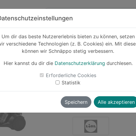
Zum Hauptinhalt springen
ck
Partner
Datenschutzeinstellungen
Um dir das beste Nutzererlebnis bieten zu können, setzen
ir verschiedene Technologien (z. B. Cookies) ein. Mit dies
Cashback
können wir Schnäppo stetig verbessern.
SILVERCREST® 
Hier kannst du dir die
Datenschutzerklärung
durchlesen.
-26%
Erforderliche Cookies
Statistik
Le
Speichern
Alle akzeptieren
joschi1337
vor ~1 Jahr