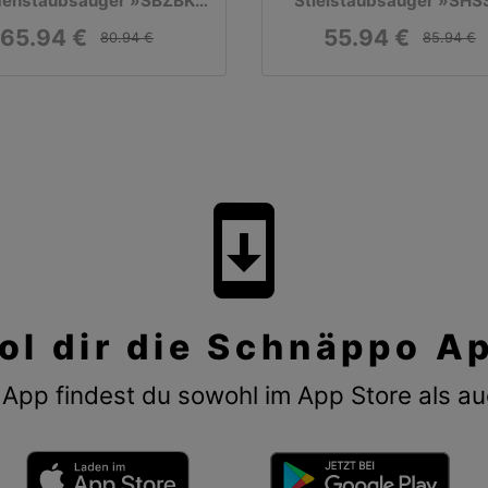
enstaubsauger »SBZBK
Stielstaubsauger »SHS
850 A1«, beutellos
B1«, 18 V
65.94 €
55.94 €
80.94 €
85.94 €
system_update
ol dir die Schnäppo A
App findest du sowohl im App Store als au