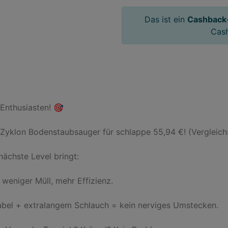
Das ist ein
Cashback
Cas
Enthusiasten! 🎯

yklon Bodenstaubsauger für schlappe 55,94 €! (Vergleichspr
chste Level bringt:

weniger Müll, mehr Effizienz.

bel + extralangem Schlauch = kein nerviges Umstecken.
