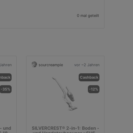
0 mal geteilt
Jahren
sourcreampie
vor ~2 Jahren
hback
Cashback
-35%
-12%
- und
SILVERCREST® 2-in-1: Boden -