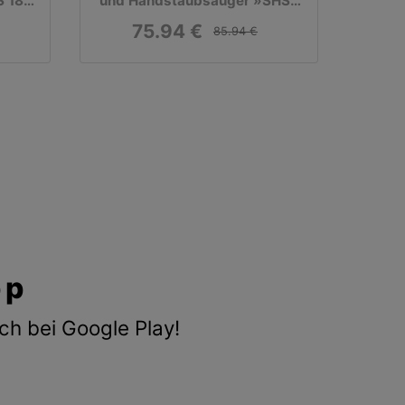
S 18
und Handstaubsauger »SHSS
18 B1«, 18 V
75.94 €
85.94 €
pp
ch bei Google Play!