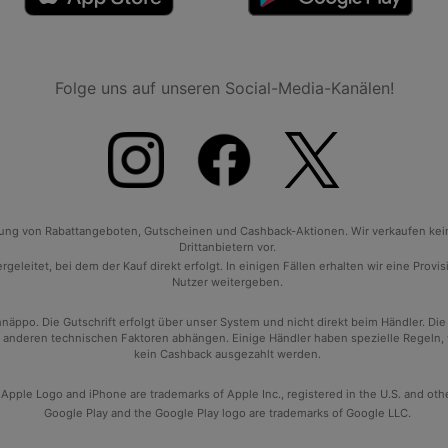
Folge uns auf unseren Social-Media-Kanälen!
tlung von Rabattangeboten, Gutscheinen und Cashback-Aktionen. Wir verkaufen ke
Drittanbietern vor.
geleitet, bei dem der Kauf direkt erfolgt. In einigen Fällen erhalten wir eine Prov
Nutzer weitergeben.
po. Die Gutschrift erfolgt über unser System und nicht direkt beim Händler. Die
anderen technischen Faktoren abhängen. Einige Händler haben spezielle Regeln, wan
kein Cashback ausgezahlt werden.
 Apple Logo and iPhone are trademarks of Apple Inc., registered in the U.S. and oth
Google Play and the Google Play logo are trademarks of Google LLC.