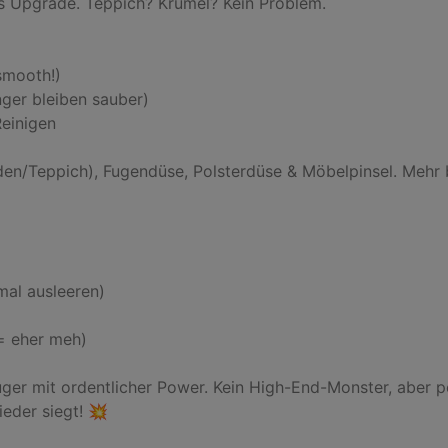
s Upgrade. Teppich? Krümel? Kein Problem.

mooth!)

ger bleiben sauber)

einigen

n/Teppich), Fugendüse, Polsterdüse & Möbelpinsel. Mehr b
mal ausleeren)

= eher meh)

auger mit ordentlicher Power. Kein High-End-Monster, aber 
eder siegt! 💥
