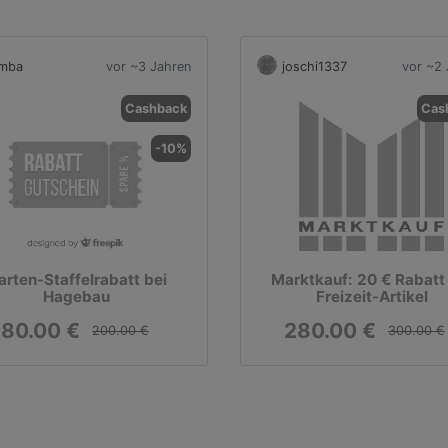
imba
vor ~3 Jahren
joschi1337
vor ~2 
Cashback
Cas
-10%
arten-Staffelrabatt bei
Marktkauf: 20 € Rabatt
Hagebau
Freizeit-Artikel
180.00 €
280.00 €
200.00 €
300.00 €