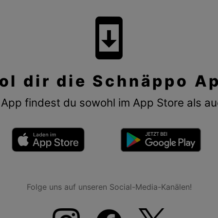
system_update
ol dir die Schnäppo A
App findest du sowohl im App Store als au
Folge uns auf unseren Social-Media-Kanälen!