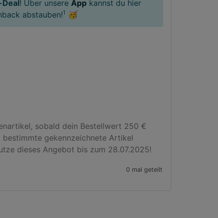
-Deal
! Über unsere
App
kannst du hier
1
hback abstauben!
🥳
rtikel, sobald dein Bestellwert 250 € 
d bestimmte gekennzeichnete Artikel 
Nutze dieses Angebot bis zum 28.07.2025!
0 mal geteilt