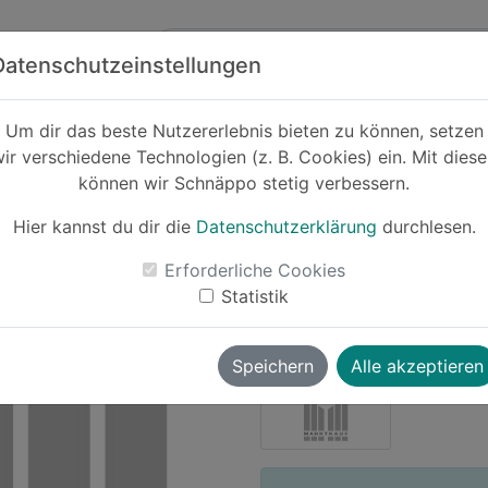
Zum Hauptinhalt springen
ck
Partner
Datenschutzeinstellungen
Um dir das beste Nutzererlebnis bieten zu können, setzen
ir verschiedene Technologien (z. B. Cookies) ein. Mit dies
Cashback
können wir Schnäppo stetig verbessern.
20€ Rabat
Hier kannst du dir die
Datenschutzerklärung
durchlesen.
-8%
Erforderliche Cookies
Le
Statistik
Moritz
vor ~1 Jahr
Speichern
Alle akzeptieren