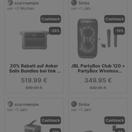
sourcreampie
Simba
vor ~2 Wochen
vor ~1 Jahr
Cashback
Cashback
-26%
-19%
20% Rabatt auf Anker
JBL PartyBox Club 120 +
Solix Bundles bei tink -
PartyBox Wireless
z. B. Anker SOLIX C1000
Microphone Set
519.99 €
349.95 €
Powerstation (Gen. 2)
699.99 €
430.95 €
sourcreampie
Simba
vor ~1 Jahr
vor ~1 Jahr
Cashback
Cashback