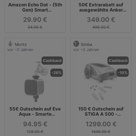
Amazon Echo Dot - (5th
50€ Extrarabatt auf
Gen) Smart
ausgewählte Anker
Lautsprecher mit Alexa
SOLIX Produkte z. B.
29.90 €
349.00 €
- Glacier White
RS40B Balkonkraftwerk
mit 2x 410W
34.95 €
499.00 €
Moritz
Simba
vor ~2 Jahren
vor ~2 Jahren
Cashback
Cashback
-26%
-10%
55€ Gutschein auf Eve
150 € Gutschein auf
Aqua - Smarte
STIGA A 500 -
Bewässerungssteuerun
Autonomer Mähroboter
94.95 €
1299.00 €
g
+ gratis Ersatzmesser
und Schrauben
128.00 €
1449.00 €