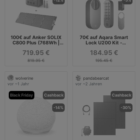
-12%
-5%
100€ auf Anker SOLIX
70€ auf Aqara Smart
C800 Plus (768Wh |
Lock U200 Kit -
1200W) - Tragbare
Smartes Türschloss mit
719.95 €
184.95 €
Powerstation + PS200 -
Keypad + gratis Fob und
Solarpanel (200W)
Zubehör
819.95 €
195.45 €
wolverine
pandabearcat
vor ~1 Jahr
vor ~2 Jahren
Black Friday
Cashback
Cashback
-14%
-30%