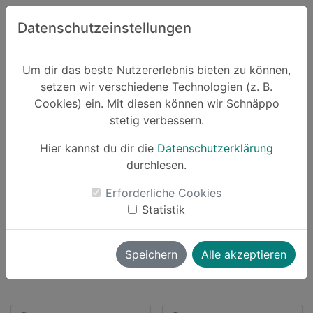
Zum Hauptinhalt springen
Datenschutzeinstellungen
Schnäppo.
Um dir das beste Nutzererlebnis bieten zu können,
Suchen
setzen wir verschiedene Technologien (z. B.
home
Cookies) ein. Mit diesen können wir Schnäppo
Partner
tink
stetig verbessern.
Hier kannst du dir die
Datenschutzerklärung
durchlesen.
Schnäppchen von tink
Erforderliche Cookies
Statistik
165 Angebote |
bis zu
2.5% Cashback
launch
Direkt zum Partner
Speichern
Alle akzeptieren