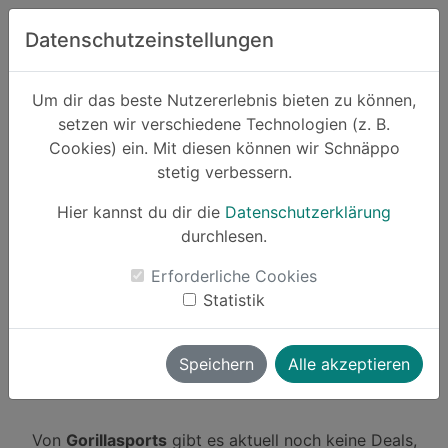
Zum Hauptinhalt springen
Datenschutzeinstellungen
Schnäppo.
Um dir das beste Nutzererlebnis bieten zu können,
Suchen
setzen wir verschiedene Technologien (z. B.
home
Cookies) ein. Mit diesen können wir Schnäppo
Partner
Gorillasports
stetig verbessern.
Hier kannst du dir die
Datenschutzerklärung
durchlesen.
Schnäppchen von Gorillasports
Erforderliche Cookies
Statistik
0 Angebote |
bis zu
2.5% Cashback
launch
Direkt zum Partner
Speichern
Alle akzeptieren
Von
Gorillasports
gibt es aktuell noch keine Deals,