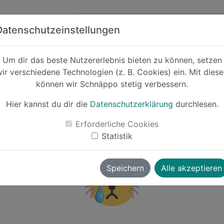
Zum Hauptinhalt springen
ck
Partner
Datenschutzeinstellungen
Um dir das beste Nutzererlebnis bieten zu können, setzen
 Eric:Barbier
ir verschiedene Technologien (z. B. Cookies) ein. Mit dies
können wir Schnäppo stetig verbessern.
Hier kannst du dir die
Datenschutzerklärung
durchlesen.
Erforderliche Cookies
Statistik
Barbier
gibt es aktuell noch keine Deals, Schnäppchen oder
😿
Speichern
Alle akzeptieren