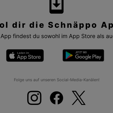
system_update
ol dir die Schnäppo A
App findest du sowohl im App Store als au
Folge uns auf unseren Social-Media-Kanälen!