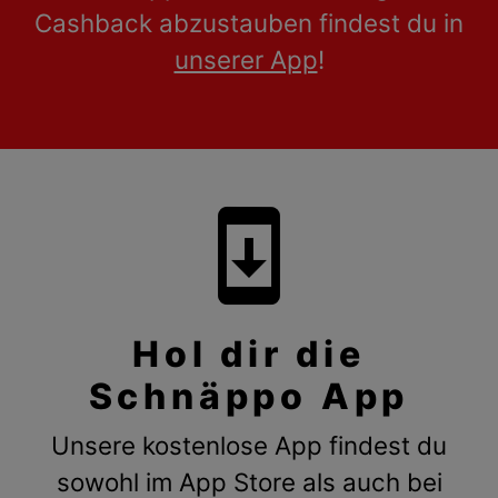
Cashback abzustauben findest du in
unserer App
!
system_update
Hol dir die
Schnäppo App
Unsere kostenlose App findest du
sowohl im App Store als auch bei