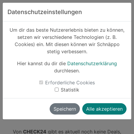
Zum Hauptinhalt springen
Datenschutzeinstellungen
Schnäppo.
Um dir das beste Nutzererlebnis bieten zu können,
Suchen
setzen wir verschiedene Technologien (z. B.
home
Cookies) ein. Mit diesen können wir Schnäppo
Anbieter
CHECK24
stetig verbessern.
Hier kannst du dir die
Datenschutzerklärung
durchlesen.
Schnäppchen von CHECK24
Erforderliche Cookies
Statistik
0 Angebote
launch
Direkt zum Anbieter
Speichern
Alle akzeptieren
Von
CHECK24
gibt es aktuell noch keine Deals,