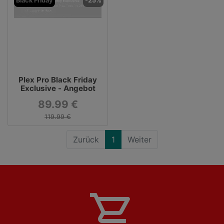
Black Friday
-25%
Plex Pro Black Friday
Exclusive - Angebot
89.99 €
119.99 €
Zurück
1
Weiter
shopping_cart