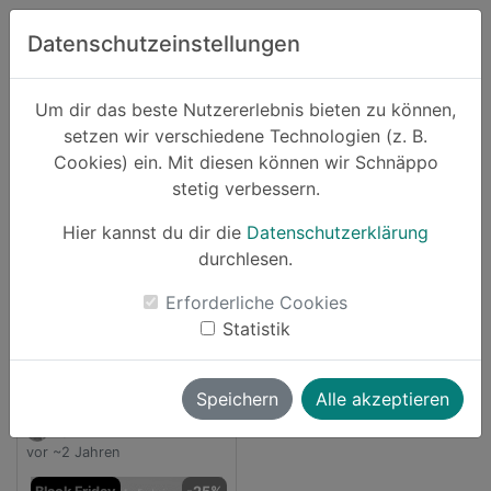
Zum Hauptinhalt springen
Datenschutzeinstellungen
Schnäppo.
Um dir das beste Nutzererlebnis bieten zu können,
Suchen
setzen wir verschiedene Technologien (z. B.
home
Cookies) ein. Mit diesen können wir Schnäppo
Anbieter
plex
stetig verbessern.
Schnäppchen von plex
Hier kannst du dir die
Datenschutzerklärung
durchlesen.
1 Angebot
Erforderliche Cookies
launch
Direkt zum Anbieter
Statistik
Speichern
Alle akzeptieren
vallii
vor ~2 Jahren