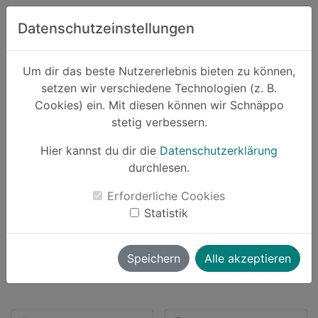
Zum Hauptinhalt springen
Datenschutzeinstellungen
Schnäppo.
Um dir das beste Nutzererlebnis bieten zu können,
Suchen
setzen wir verschiedene Technologien (z. B.
home
Cookies) ein. Mit diesen können wir Schnäppo
Partner
Click-Licht
stetig verbessern.
Hier kannst du dir die
Datenschutzerklärung
durchlesen.
Schnäppchen von Click-Licht
Erforderliche Cookies
Statistik
10 Angebote |
bis zu
4% Cashback
launch
Direkt zum Partner
Speichern
Alle akzeptieren