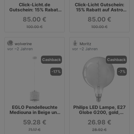
Click-Licht.de
Click-Licht Gutschein:
Gutschein: 15% Rabatt
15% Rabatt auf Astro
auf das Maytoni
Leuchten
85.00 €
85.00 €
Sortiment
100.00 €
100.00 €
wolverine
Moritz
vor ~2 Jahren
vor ~2 Jahren
Cashback
Cashback
-17%
-7%
EGLO Pendelleuchte
Philips LED Lampe, E27
Mediouna in Beige und
Globe G200, gold,
Gold E27
warmweiß, 300 Lumen
59.28 €
26.98 €
71.17 €
28.92 €