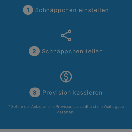
1
Schnäppchen einstellen
share
2
Schnäppchen teilen
monetization_on
3
Provision kassieren
* Sofern der Anbieter eine Provision auszahlt und die Weitergabe
gestattet.