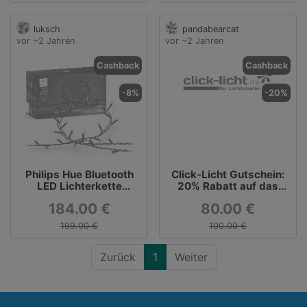
luksch
pandabearcat
vor ~2 Jahren
vor ~2 Jahren
Cashback
Cashback
-8%
-20%
Philips Hue Bluetooth
Click-Licht Gutschein:
LED Lichterkette
20% Rabatt auf das
Festavia 20m White &
Astro Sortiment
184.00 €
80.00 €
Color Ambiance
199.00 €
100.00 €
Zurück
1
Weiter