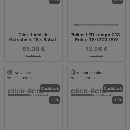
-15%
-18%
Click-Licht.de
Philips LED Lampe G13 -
Gutschein: 15% Rabatt
Röhre T8-1200 16W
auf Design For The
1600lm 2700K
85.00 €
13.98 €
People
100.00 €
16.98 €
wolverine
sourcreampie
vor ~2 Jahren
vor ~2 Jahren
Cashback
Cashback
-15%
-15%