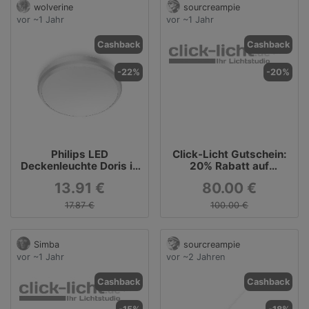
wolverine
sourcreampie
vor ~1 Jahr
vor ~1 Jahr
Cashback
Cashback
-22%
-20%
Philips LED
Click-Licht Gutschein:
Deckenleuchte Doris in
20% Rabatt auf
Nickel 6W 640lm
MAYTONI
13.91 €
80.00 €
Kaltweiß IP54
17.87 €
100.00 €
Simba
sourcreampie
vor ~1 Jahr
vor ~2 Jahren
Cashback
Cashback