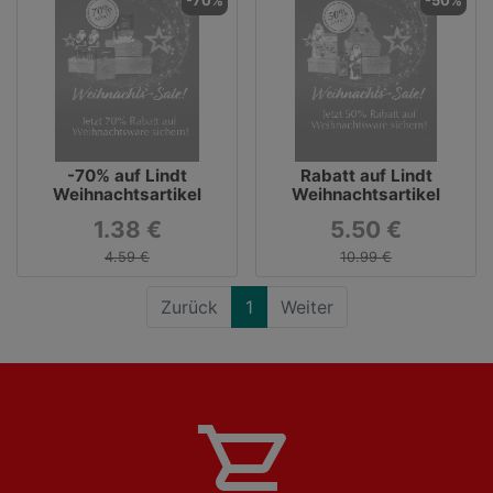
-70%
-50%
-70% auf Lindt
Rabatt auf Lindt
Weihnachtsartikel
Weihnachtsartikel
1.38 €
5.50 €
4.59 €
10.99 €
Zurück
1
Weiter
shopping_cart