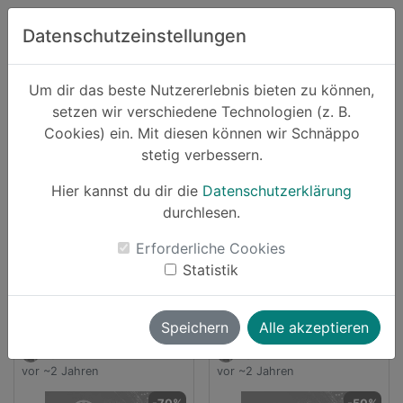
Zum Hauptinhalt springen
Datenschutzeinstellungen
Schnäppo.
Um dir das beste Nutzererlebnis bieten zu können,
Suchen
setzen wir verschiedene Technologien (z. B.
home
Cookies) ein. Mit diesen können wir Schnäppo
Anbieter
lindt
stetig verbessern.
Schnäppchen von lindt
Hier kannst du dir die
Datenschutzerklärung
durchlesen.
2 Angebote
Erforderliche Cookies
launch
Direkt zum Anbieter
Statistik
Speichern
Alle akzeptieren
vallii
vallii
vor ~2 Jahren
vor ~2 Jahren