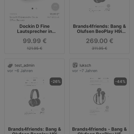
Dockin D Fine
Brands4friends: Bang &
Lautsprecher in
Olufsen BeoPlay H9i
schwarz
Black
99.99 €
269.00 €
121.95 €
311.95 €
test_admin
luksch
vor ~6 Jahren
vor ~7 Jahren
-26%
-44%
Brands4friends: Bang &
Brands4friends - Bang &