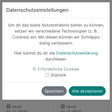
Zum Hauptinhalt springen
Datenschutzeinstellungen
Schnäppo.
Um dir das beste Nutzererlebnis bieten zu können,
Suchen
setzen wir verschiedene Technologien (z. B.
home
Cookies) ein. Mit diesen können wir Schnäppo
Anbieter
brands4friends
stetig verbessern.
Schnäppchen von
Hier kannst du dir die
Datenschutzerklärung
brands4friends
durchlesen.
8 Angebote
Erforderliche Cookies
Statistik
launch
Direkt zum Anbieter
Speichern
Alle akzeptieren
luksch
luksch
vor ~5 Jahren
vor ~6 Jahren