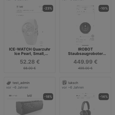
-23%
-10%
ICE-WATCH Quarzuhr
IROBOT
Ice Pearl, Small,
Staubsaugroboter
Silikonarmband
Roomba 981
52.28 €
449.99 €
68.00 €
499.00 €
test_admin
luksch
vor ~6 Jahren
vor ~6 Jahren
-18%
-14%