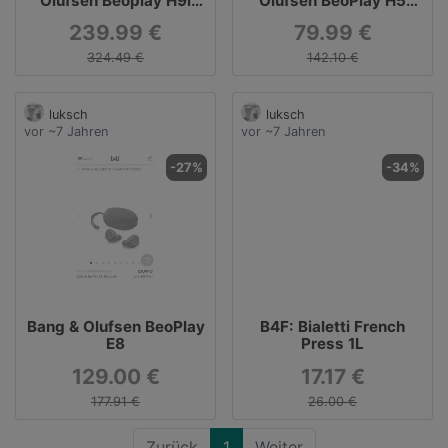
Olufsen Beoplay H9i
Olufsen BeoPlay H5
Over-Ear Kopfhörer
Black
239.99 €
79.99 €
324.49 €
142.10 €
luksch
luksch
vor ~7 Jahren
vor ~7 Jahren
-27%
-34%
Bang & Olufsen BeoPlay
B4F: Bialetti French
E8
Press 1L
129.00 €
17.17 €
177.91 €
26.00 €
Zurück
1
Weiter