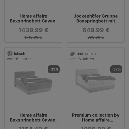
Home affaire
Jockenhöfer Gruppe
Boxspringbett Cavan,
Boxspringbett mit
massive Eiche, inkl.
Bettkasten und Topper
1439.99 €
649.99 €
Bettkasten & Topper
1749.99 €
999.99 €
luksch
test_admin
vor ~6 Jahren
vor ~6 Jahren
-33%
-37%
Home affaire
Premium collection by
Boxspringbett Cavan,
Home affaire
massive Eiche, inkl.
Boxspringbett »Cavan«,