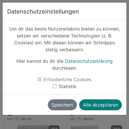
Zum Hauptinhalt springen
Datenschutzeinstellungen
Schnäppo.
Um dir das beste Nutzererlebnis bieten zu können,
Suchen
setzen wir verschiedene Technologien (z. B.
home
Cookies) ein. Mit diesen können wir Schnäppo
Anbieter
Schlafwelt DE
stetig verbessern.
Schnäppchen von Schlafwelt DE
Hier kannst du dir die
Datenschutzerklärung
durchlesen.
6 Angebote
Erforderliche Cookies
launch
Direkt zum Anbieter
Statistik
Speichern
Alle akzeptieren
vallii
luksch
vor ~5 Jahren
vor ~5 Jahren