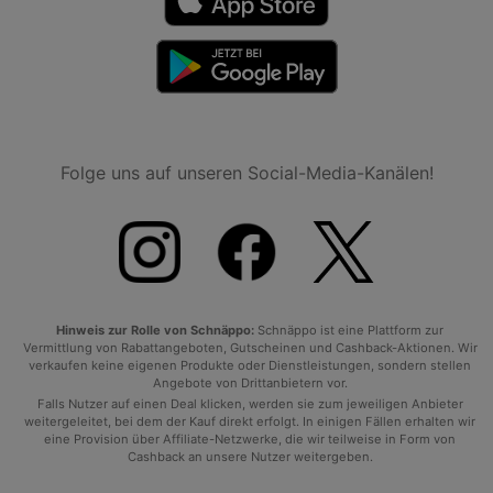
Folge uns auf unseren Social-Media-Kanälen!
Hinweis zur Rolle von Schnäppo:
Schnäppo ist eine Plattform zur
Vermittlung von Rabattangeboten, Gutscheinen und Cashback-Aktionen. Wir
verkaufen keine eigenen Produkte oder Dienstleistungen, sondern stellen
Angebote von Drittanbietern vor.
Falls Nutzer auf einen Deal klicken, werden sie zum jeweiligen Anbieter
weitergeleitet, bei dem der Kauf direkt erfolgt. In einigen Fällen erhalten wir
eine Provision über Affiliate-Netzwerke, die wir teilweise in Form von
Cashback an unsere Nutzer weitergeben.