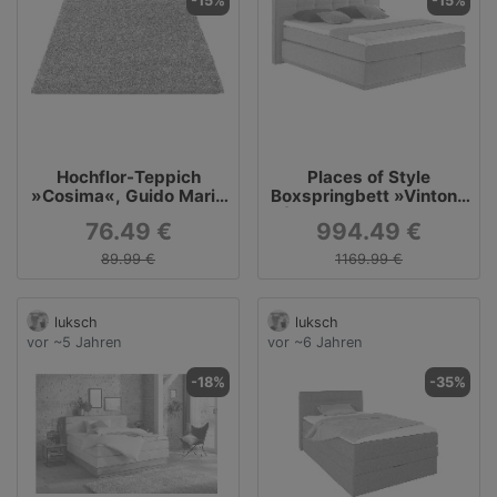
-15%
-15%
Hochflor-Teppich
Places of Style
»Cosima«, Guido Maria
Boxspringbett »Vinton«
Kretschmer
(5-tlg), aus massiver
76.49 €
994.49 €
Home&Living rechteckig
Eiche, verschiedene
Härtegrade (auch H4)
89.99 €
1169.99 €
180 x 200 cm
luksch
luksch
vor ~5 Jahren
vor ~6 Jahren
-18%
-35%