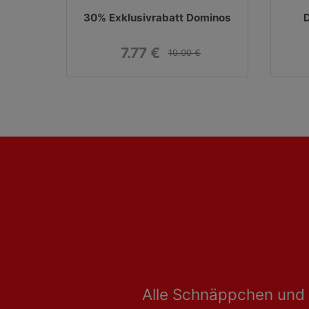
30% Exklusivrabatt Dominos
D
7.77 €
10.00 €
Alle Schnäppchen und 