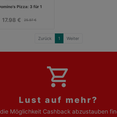
omino's Pizza: 3 für 1
17.98 €
25.97 €
Zurück
1
Weiter
shopping_cart
Lust auf mehr?
die Möglichkeit Cashback abzustauben fin