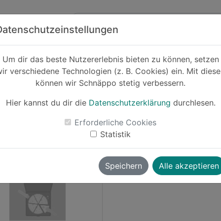
Zum Hauptinhalt springen
ck
Partner
Datenschutzeinstellungen
Um dir das beste Nutzererlebnis bieten zu können, setzen
ir verschiedene Technologien (z. B. Cookies) ein. Mit dies
können wir Schnäppo stetig verbessern.
Hier kannst du dir die
Datenschutzerklärung
durchlesen.
Erforderliche Cookies
ksch
vor ~6 Jahren
Statistik
-31%
Speichern
Alle akzeptieren