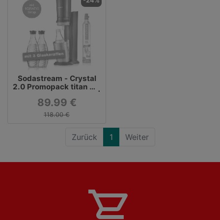
-24%
Sodastream - Crystal
2.0 Promopack titan mit
3 Glaskaraffen + Sirup |
89.99 €
Wasser- &
Getränkeaufbereitung |
118.00 €
Küchengeräte | KOCHEN
| INTERSPAR Onlineshop
Haushalt & Freizeit
Zurück
1
Weiter
shopping_cart