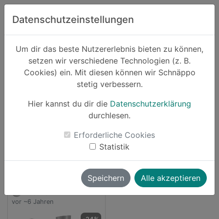
Zum Hauptinhalt springen
Datenschutzeinstellungen
Schnäppo.
Um dir das beste Nutzererlebnis bieten zu können,
Suchen
setzen wir verschiedene Technologien (z. B.
home
Cookies) ein. Mit diesen können wir Schnäppo
Anbieter
interspar
stetig verbessern.
Schnäppchen von interspar
Hier kannst du dir die
Datenschutzerklärung
durchlesen.
1 Angebot
Erforderliche Cookies
launch
Direkt zum Anbieter
Statistik
Speichern
Alle akzeptieren
masewo
vor ~6 Jahren