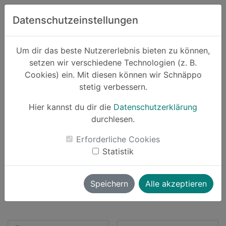
Zum Hauptinhalt springen
Datenschutzeinstellungen
Schnäppo.
Um dir das beste Nutzererlebnis bieten zu können,
Suchen
setzen wir verschiedene Technologien (z. B.
home
Cookies) ein. Mit diesen können wir Schnäppo
Anbieter
Flaconi
stetig verbessern.
Hier kannst du dir die
Datenschutzerklärung
durchlesen.
Schnäppchen von Flaconi
Erforderliche Cookies
Statistik
194 Angebote
launch
Direkt zum Anbieter
Speichern
Alle akzeptieren