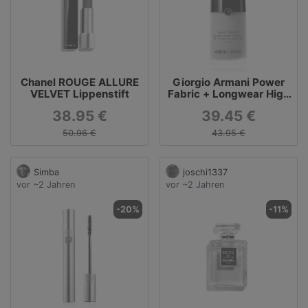
Chanel ROUGE ALLURE
Giorgio Armani Power
VELVET Lippenstift
Fabric + Longwear High
Coverage Flüssige
38.95 €
39.45 €
Foundation
50.96 €
43.95 €
Simba
joschi1337
vor ~2 Jahren
vor ~2 Jahren
-20%
-11%