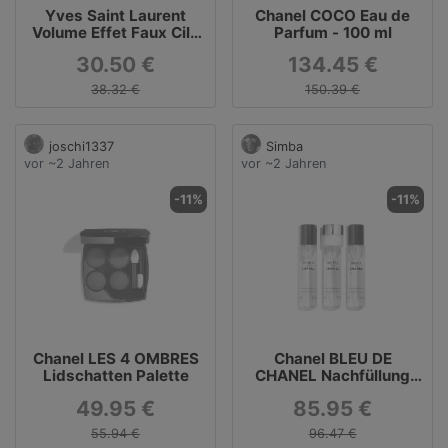
Yves Saint Laurent
Chanel COCO Eau de
Volume Effet Faux Cils
Parfum - 100 ml
Waterproof Mascara
30.50 €
134.45 €
38.32 €
150.39 €
joschi1337
Simba
vor ~2 Jahren
vor ~2 Jahren
-11%
-11%
Chanel LES 4 OMBRES
Chanel BLEU DE
Lidschatten Palette
CHANEL Nachfüllung
Eau de Parfum Twist
49.95 €
85.95 €
and Spray (3x 20ml)
55.94 €
96.47 €