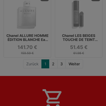
Chanel ALLURE HOMME
Chanel LES BEIGES
ÉDITION BLANCHE Eau
TOUCHE DE TEINT
de Parfum 150 ml
Flüssige Foundation
141.70 €
51.45 €
159.59 €
61.98 €
Zurück
1
2
3
Weiter
shopping_cart