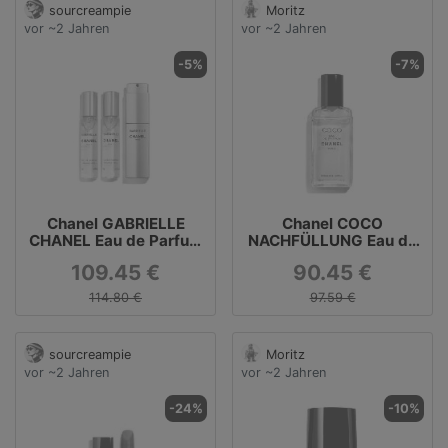
sourcreampie
Moritz
vor ~2 Jahren
vor ~2 Jahren
-5%
-7%
Chanel GABRIELLE
Chanel COCO
CHANEL Eau de Parfum
NACHFÜLLUNG Eau de
Twist and Spray - 60 ml
Parfum - 60 ml
109.45 €
90.45 €
114.80 €
97.59 €
sourcreampie
Moritz
vor ~2 Jahren
vor ~2 Jahren
-24%
-10%