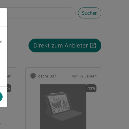
Suchen
en
launch
Direkt zum Anbieter
Jahren
joschi1337
vor ~2 Jahren
-29%
-13%