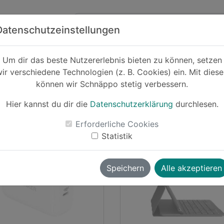
Zum Hauptinhalt springen
ck
Partner
Datenschutzeinstellungen
Um dir das beste Nutzererlebnis bieten zu können, setzen
omspot
ir verschiedene Technologien (z. B. Cookies) ein. Mit dies
können wir Schnäppo stetig verbessern.
Hier kannst du dir die
Datenschutzerklärung
durchlesen.
Erforderliche Cookies
urcreampie
vor ~1 Jahr
wolverine
vor ~2 
Statistik
-28%
Speichern
Alle akzeptieren