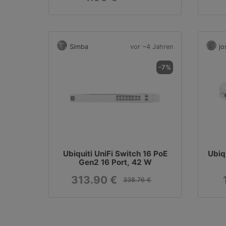
Simba
vor ~4 Jahren
jo
-7%
Ubiquiti UniFi Switch 16 PoE
Ubiq
Gen2 16 Port, 42 W
313.90 €
338.76 €