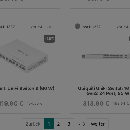
schi1337
vor ~4 Jahren
joschi1337
vor ~4 
-38%
uiti UniFi Switch 8 (60 W)
Ubiquiti UniFi Switch 16
Gen2 24 Port, 95 W
119.90 €
313.90 €
194.65 €
462.54 €
Zurück
1
2
3
3
Weiter