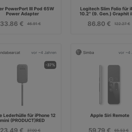
er PowerPort III Pod 65W
Logitech Slim Folio für 
Power Adapter
10.2" (9. Gen.) Graphit 
10,2"
33.86 €
86.80 €
46.91 €
122.27 €
ndabearcat
vor ~4 Jahren
Simba
vor ~4 
-37%
e Lederhülle für iPhone 12
Apple Siri Remote
mini (PRODUCT)RED
23.49 €
59.79 €
37.00 €
65.53 €