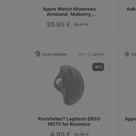
Apple Watch Modernes
Ank
Armband, Mulberry,
38/40/41/42mm, MUH73ZM/A
55.95 €
89.07 €
sourcreampie
vor ~3 Jahren
pa
-91%
Preisfehler? Logitech ERGO
Appl
M575 for Business
4.90 €
52.80 €