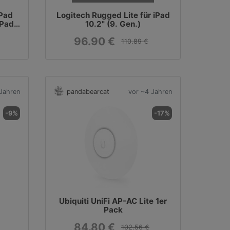
iPad
Logitech Rugged Lite für iPad
iPad
10.2" (9. Gen.)
96.90 €
110.89 €
Jahren
pandabearcat
vor ~4 Jahren
-9%
-17%
Ubiquiti UniFi AP-AC Lite 1er
Pack
84.80 €
102.56 €