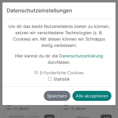
Zum Hauptinhalt springen
Datenschutzeinstellungen
Schnäppo.
Um dir das beste Nutzererlebnis bieten zu können,
Suchen
setzen wir verschiedene Technologien (z. B.
home
Cookies) ein. Mit diesen können wir Schnäppo
Anbieter
rewe
stetig verbessern.
Schnäppchen von rewe
Hier kannst du dir die
Datenschutzerklärung
durchlesen.
4 Angebote
Erforderliche Cookies
launch
Direkt zum Anbieter
Statistik
Speichern
Alle akzeptieren
Markusowenero
vallii
vor ~3 Jahren
vor ~5 Jahren