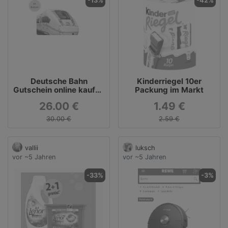
-13%
-42%
Deutsche Bahn
Kinderriegel 10er
Gutschein online kaufen
Packung im Markt
mit 4 EUR Rabatt
26.00 €
1.49 €
30.00 €
2.59 €
vallii
luksch
vor ~5 Jahren
vor ~5 Jahren
-33%
-3%