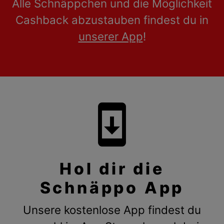
Alle Schnäppchen und die Möglichkeit
Cashback abzustauben findest du in
unserer App
!
system_update
Hol dir die
Schnäppo App
Unsere kostenlose App findest du