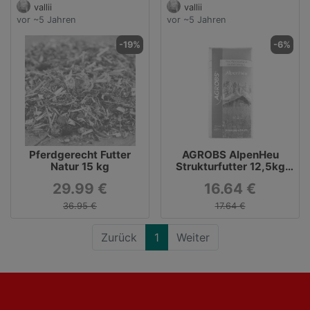
vallii
vallii
vor ~5 Jahren
vor ~5 Jahren
-19%
-6%
Pferdgerecht Futter
AGROBS AlpenHeu
Natur 15 kg
Strukturfutter 12,5kg
bei pferdefutter.de
29.99 €
16.64 €
36.95 €
17.64 €
Zurück
1
Weiter