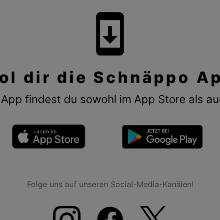
system_update
ol dir die Schnäppo A
App findest du sowohl im App Store als au
Folge uns auf unseren Social-Media-Kanälen!