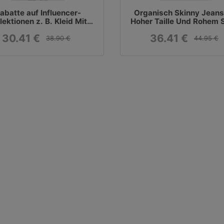
abatte auf Influencer-
Organisch Skinny Jeans
lektionen z. B. Kleid Mit
Hoher Taille Und Rohem
aghettiträgern Schwarz
Blau
30.41 €
36.41 €
38.90 €
44.95 €