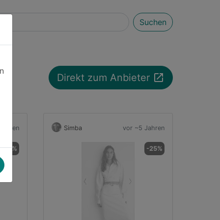
Suchen
en
launch
Direkt zum Anbieter
Jahren
Simba
vor ~5 Jahren
-19%
-25%