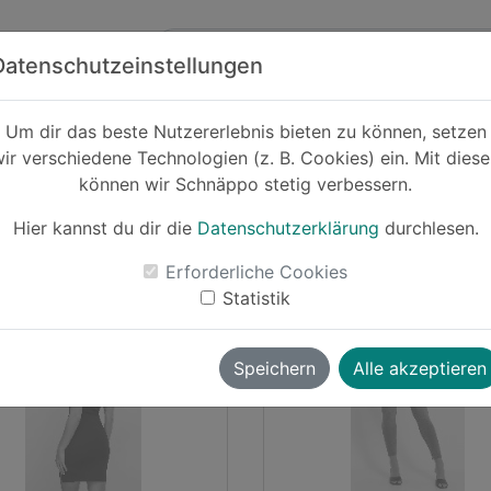
Zum Hauptinhalt springen
ck
Partner
Datenschutzeinstellungen
Um dir das beste Nutzererlebnis bieten zu können, setzen
ir verschiedene Technologien (z. B. Cookies) ein. Mit dies
können wir Schnäppo stetig verbessern.
Hier kannst du dir die
Datenschutzerklärung
durchlesen.
Erforderliche Cookies
lii
vor ~5 Jahren
vallii
vor ~5 
Statistik
-22%
Speichern
Alle akzeptieren