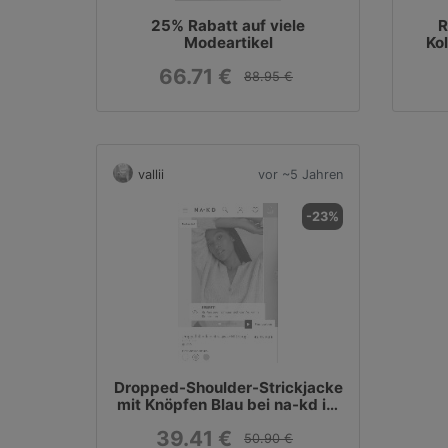
25% Rabatt auf viele
R
Modeartikel
Kol
Sp
66.71 €
88.95 €
vallii
vor ~5 Jahren
-23%
Dropped-Shoulder-Strickjacke
mit Knöpfen Blau bei na-kd im
winter-sale
39.41 €
50.90 €