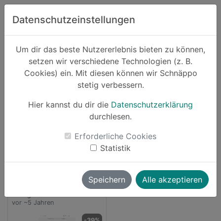
Zum Hauptinhalt springen
Datenschutzeinstellungen
Schnäppo.
Um dir das beste Nutzererlebnis bieten zu können,
Suchen
setzen wir verschiedene Technologien (z. B.
home
Cookies) ein. Mit diesen können wir Schnäppo
Anbieter
firusas
stetig verbessern.
Schnäppchen von firusas
Hier kannst du dir die
Datenschutzerklärung
durchlesen.
1 Angebot
Erforderliche Cookies
launch
Direkt zum Anbieter
Statistik
Speichern
Alle akzeptieren
In Cognito
vor ~5 Jahren
-39%