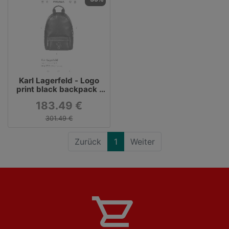
Karl Lagerfeld - Logo
print black backpack |
Firusas.com
183.49 €
301.49 €
Zurück
1
Weiter
shopping_cart