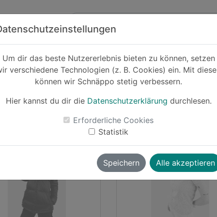
Zum Hauptinhalt springen
ck
Partner
Datenschutzeinstellungen
Um dir das beste Nutzererlebnis bieten zu können, setzen
n Blue Tomato
ir verschiedene Technologien (z. B. Cookies) ein. Mit dies
können wir Schnäppo stetig verbessern.
shback
Hier kannst du dir die
Datenschutzerklärung
durchlesen.
Erforderliche Cookies
urcreampie
vor ~2 Jahren
wolverine
vor ~2 
Statistik
Cashback
Cas
Speichern
Alle akzeptieren
-13%