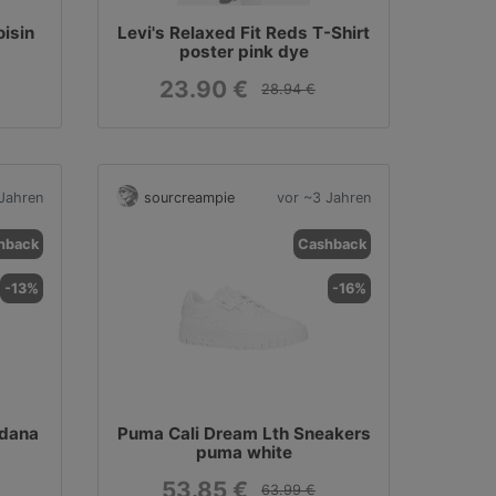
oisin
Levi's Relaxed Fit Reds T-Shirt
poster pink dye
23.90 €
28.94 €
Jahren
sourcreampie
vor ~3 Jahren
hback
Cashback
-13%
-16%
ndana
Puma Cali Dream Lth Sneakers
puma white
53.85 €
63.99 €