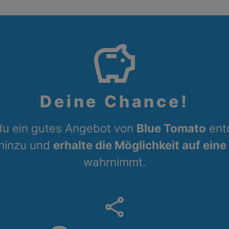
savings
Deine Chance!
du ein gutes Angebot von
Blue Tomato
ent
 hinzu und
erhalte die Möglichkeit auf eine
wahrnimmt.
share