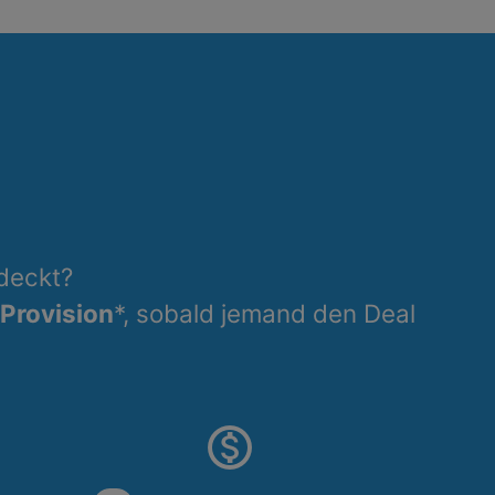
deckt?
 Provision
*, sobald jemand den Deal
monetization_on