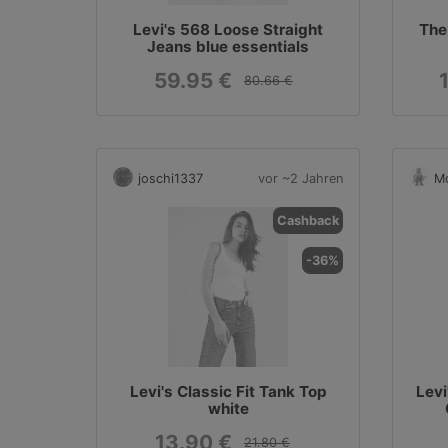
Levi's 568 Loose Straight
The
Jeans blue essentials
59.95 €
80.66 €
joschi1337
vor ~2 Jahren
Mo
Cashback
-36%
Levi's Classic Fit Tank Top
Levi
white
13.90 €
21.80 €