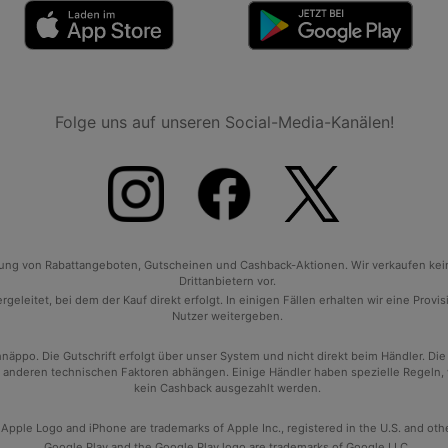
Folge uns auf unseren Social-Media-Kanälen!
tlung von Rabattangeboten, Gutscheinen und Cashback-Aktionen. Wir verkaufen ke
Drittanbietern vor.
geleitet, bei dem der Kauf direkt erfolgt. In einigen Fällen erhalten wir eine Prov
Nutzer weitergeben.
po. Die Gutschrift erfolgt über unser System und nicht direkt beim Händler. Die
anderen technischen Faktoren abhängen. Einige Händler haben spezielle Regeln, wan
kein Cashback ausgezahlt werden.
 Apple Logo and iPhone are trademarks of Apple Inc., registered in the U.S. and oth
Google Play and the Google Play logo are trademarks of Google LLC.