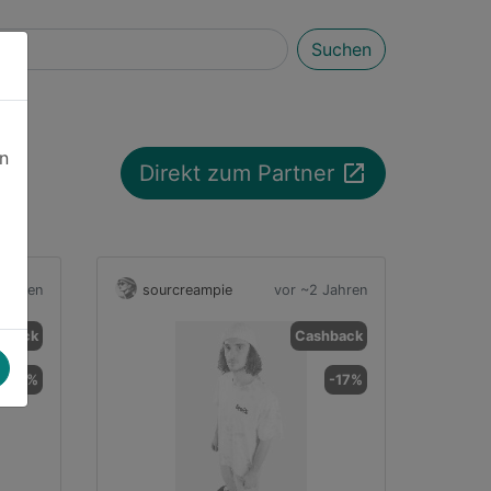
Suchen
en
launch
Direkt zum Partner
Jahren
sourcreampie
vor ~2 Jahren
hback
Cashback
-46%
-17%