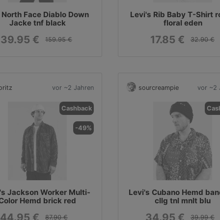
 North Face Diablo Down
Levi's Rib Baby T-Shirt r
Jacke tnf black
floral eden
139.95 €
17.85 €
159.95 €
32.90 €
ritz
vor ~2 Jahren
sourcreampie
vor ~2 
Cashback
Cas
-49%
's Jackson Worker Multi-
Levi's Cubano Hemd ba
Color Hemd brick red
cllg tnl mnlt blu
44.95 €
34.95 €
87.90 €
39.99 €