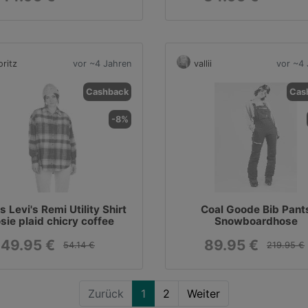
ritz
vor ~4 Jahren
vallii
vor ~4 
Cashback
Cas
-8%
s Levi's Remi Utility Shirt
Coal Goode Bib Pant
osie plaid chicry coffee
Snowboardhose
49.95 €
89.95 €
54.14 €
219.95 €
Zurück
1
2
Weiter