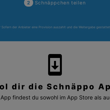
2
Schnäppchen teilen
* Sofern der Anbieter eine Provision auszahlt und die Weitergabe gestattet
system_update
ol dir die Schnäppo A
App findest du sowohl im App Store als au