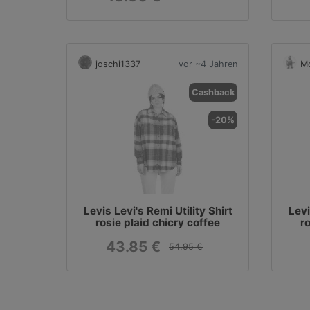
joschi1337
vor ~4 Jahren
Mo
Cashback
-20%
Levis Levi's Remi Utility Shirt
Levi
rosie plaid chicry coffee
r
43.85 €
54.95 €