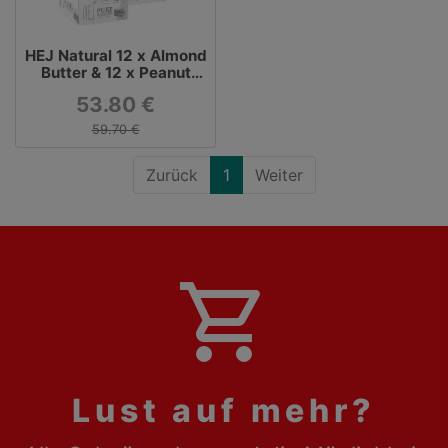
HEJ Natural 12 x Almond
Butter & 12 x Peanut
Butter Snackbars
53.80 €
59.70 €
Zurück
1
Weiter
shopping_cart
Lust auf mehr?