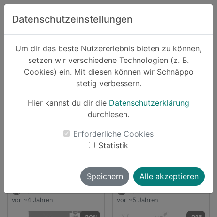
Zum Hauptinhalt springen
Datenschutzeinstellungen
Schnäppo.
Um dir das beste Nutzererlebnis bieten zu können,
Suchen
setzen wir verschiedene Technologien (z. B.
home
Cookies) ein. Mit diesen können wir Schnäppo
Anbieter
hej-natural
stetig verbessern.
Schnäppchen von hej-natural
Hier kannst du dir die
Datenschutzerklärung
durchlesen.
3 Angebote
Erforderliche Cookies
launch
Direkt zum Anbieter
Statistik
Speichern
Alle akzeptieren
vallii
vallii
vor ~4 Jahren
vor ~5 Jahren