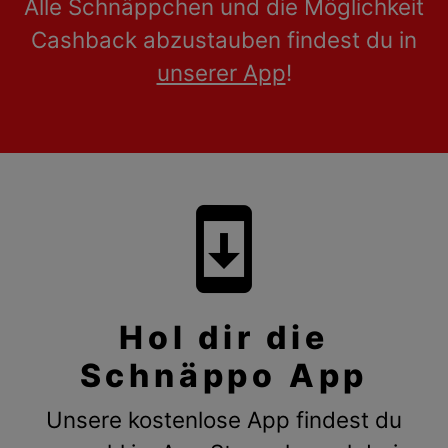
Alle Schnäppchen und die Möglichkeit
Cashback abzustauben findest du in
unserer App
!
system_update
Hol dir die
Schnäppo App
Unsere kostenlose App findest du