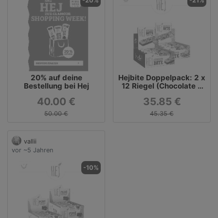
-20%
-21%
20% auf deine
Hejbite Doppelpack: 2 x
Bestellung bei Hej
12 Riegel (Chocolate &
Nuts; Almond & Sea
40.00 €
35.85 €
Salt)
50.00 €
45.35 €
vallii
vor ~5 Jahren
-10%