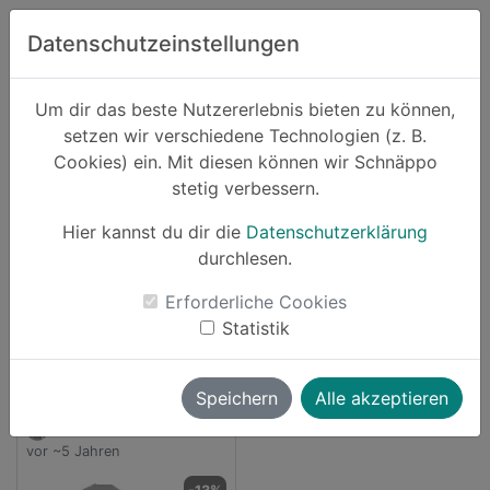
Zum Hauptinhalt springen
Datenschutzeinstellungen
Schnäppo.
Um dir das beste Nutzererlebnis bieten zu können,
Suchen
setzen wir verschiedene Technologien (z. B.
home
Cookies) ein. Mit diesen können wir Schnäppo
Anbieter
bild
stetig verbessern.
Schnäppchen von bild
Hier kannst du dir die
Datenschutzerklärung
durchlesen.
1 Angebot
Erforderliche Cookies
launch
Direkt zum Anbieter
Statistik
Speichern
Alle akzeptieren
vallii
vor ~5 Jahren