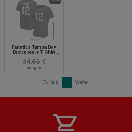
-13%
Fanatics Tampa Bay
Buccaneers T-Shirt
Iconic N&N Brady No 12
34.66 €
rot
39.90 €
Zurück
1
Weiter
shopping_cart