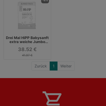
-8%
Drei Mal HiPP Babysanft
extra weiche Jumbo
Pack Windeln Größe 3
38.52 €
(Midi, 6-10 kg) online
kaufen
41.97 €
Zurück
1
Weiter
shopping_cart