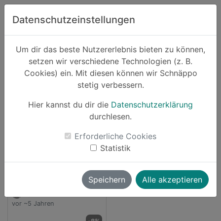
Zum Hauptinhalt springen
Datenschutzeinstellungen
Schnäppo.
Um dir das beste Nutzererlebnis bieten zu können,
Suchen
setzen wir verschiedene Technologien (z. B.
home
Cookies) ein. Mit diesen können wir Schnäppo
Anbieter
rossmann
stetig verbessern.
Schnäppchen von rossmann
Hier kannst du dir die
Datenschutzerklärung
durchlesen.
1 Angebot
Erforderliche Cookies
launch
Direkt zum Anbieter
Statistik
Speichern
Alle akzeptieren
vallii
vor ~5 Jahren