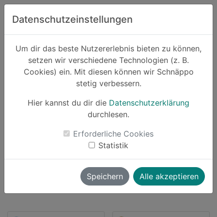
Zum Hauptinhalt springen
Datenschutzeinstellungen
Schnäppo.
Um dir das beste Nutzererlebnis bieten zu können,
Suchen
setzen wir verschiedene Technologien (z. B.
home
Cookies) ein. Mit diesen können wir Schnäppo
Anbieter
SPIEGEL Abo
stetig verbessern.
Hier kannst du dir die
Datenschutzerklärung
durchlesen.
Schnäppchen von SPIEGEL Abo
Erforderliche Cookies
Statistik
2 Angebote
launch
Direkt zum Anbieter
Speichern
Alle akzeptieren