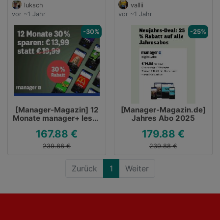
luksch
vallii
vor ~1 Jahr
vor ~1 Jahr
-30%
-25%
[Manager-Magazin] 12
[Manager-Magazin.de]
Monate manager+ lesen
Jahres Abo 2025
– 30 % sparen
167.88 €
179.88 €
239.88 €
239.88 €
Zurück
1
Weiter