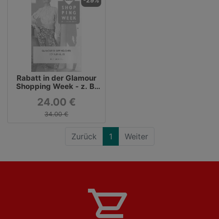
-29%
Rabatt in der Glamour
Shopping Week - z. B.
Triangel-Bikinioberteil
24.00 €
mit Volant Capri
34.00 €
Zurück
1
Weiter
shopping_cart