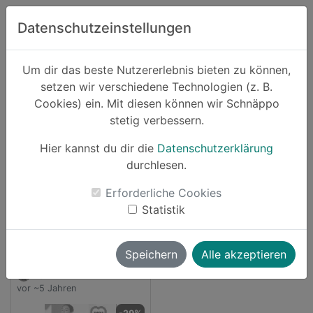
Zum Hauptinhalt springen
Datenschutzeinstellungen
Schnäppo.
Um dir das beste Nutzererlebnis bieten zu können,
Suchen
setzen wir verschiedene Technologien (z. B.
home
Cookies) ein. Mit diesen können wir Schnäppo
Anbieter
calzedonia
stetig verbessern.
Schnäppchen von calzedonia
Hier kannst du dir die
Datenschutzerklärung
durchlesen.
1 Angebot
Erforderliche Cookies
launch
Direkt zum Anbieter
Statistik
Speichern
Alle akzeptieren
vallii
vor ~5 Jahren