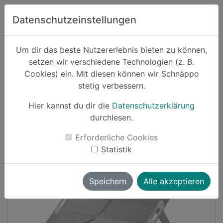
Zum Hauptinhalt springen
Datenschutzeinstellungen
Schnäppo.
Um dir das beste Nutzererlebnis bieten zu können,
Suchen
setzen wir verschiedene Technologien (z. B.
home
Cookies) ein. Mit diesen können wir Schnäppo
Schnäppchen
Elektronik und Computer
stetig verbessern.
Hier kannst du dir die
Datenschutzerklärung
-24%
durchlesen.
Erforderliche Cookies
Statistik
Speichern
Alle akzeptieren