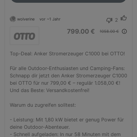
thumb_up
wolverine
vor ~1 Jahr
2
thumb_down
799.00 €
info_outline
1058.00 €
Top-Deal: Anker Stromerzeuger C1000 bei OTTO!

Für alle Outdoor-Enthusiasten und Camping-Fans: 
Schnapp dir jetzt den Anker Stromerzeuger C1000 
bei OTTO für nur 799,00 € – regulär 1.058,00 €! 
Und das Beste: Versandkostenfrei!

Warum du zugreifen solltest:

- Leistung: Mit 1,80 kW bietet er genug Power für 
deine Outdoor-Abenteuer.

- Schnell aufgeladen: In nur 58 Minuten mit dem 