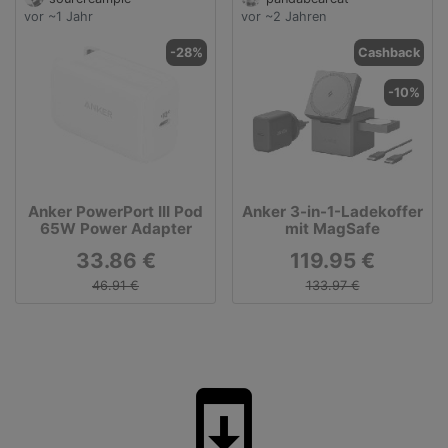
vor ~1 Jahr
vor ~2 Jahren
-28%
Cashback
-10%
Anker PowerPort III Pod
Anker 3-in-1-Ladekoffer
65W Power Adapter
mit MagSafe
33.86 €
119.95 €
46.91 €
133.97 €
system_update