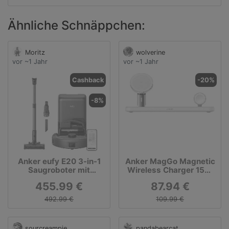
Ähnliche Schnäppchen:
Moritz
wolverine
vor ~1 Jahr
vor ~1 Jahr
Cashback
-20%
-8%
Anker eufy E20 3-in-1
Anker MagGo Magnetic
Saugroboter mit
Wireless Charger 15W
Selbstentleerungsstatio
für iPhone und Apple
455.99 €
87.94 €
n schwarz
Watch
492.99 €
109.99 €
sourcreampie
pandabearcat