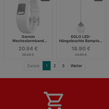
Garmin
EGLO LED-
Wechselarmband
Hängeleuchte Bampton,
Ersatzarmband vivofit 4
Hängelampe
20.94 €
18.90 €
(S/M)
26.26 €
23.90 €
Zurück
1
2
3
Weiter
shopping_cart