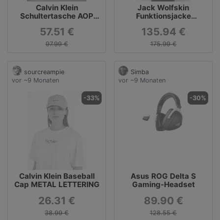
Calvin Klein
Jack Wolfskin
Schultertasche AOP
Funktionsjacke
SHOULDER BAG,
KAROLINGER JKT M
57.51 €
135.94 €
Henkeltasche,
Handtasche,
97.99 €
175.99 €
Umhängetasche mit CK-
Monogramm-Print
sourcreampie
Simba
vor ~9 Monaten
vor ~9 Monaten
-33%
-30%
Calvin Klein Baseball
Asus ROG Delta S
Cap METAL LETTERING
Gaming-Headset
26.31 €
89.90 €
38.99 €
128.55 €