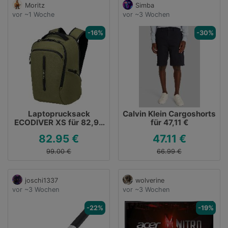
Moritz
Simba
vor ~1 Woche
vor ~3 Wochen
-16%
-30%
Laptoprucksack
Calvin Klein Cargoshorts
ECODIVER XS für 82,95
für 47,11 €
€
82.95 €
47.11 €
99.00 €
66.99 €
joschi1337
wolverine
vor ~3 Wochen
vor ~3 Wochen
-22%
-19%