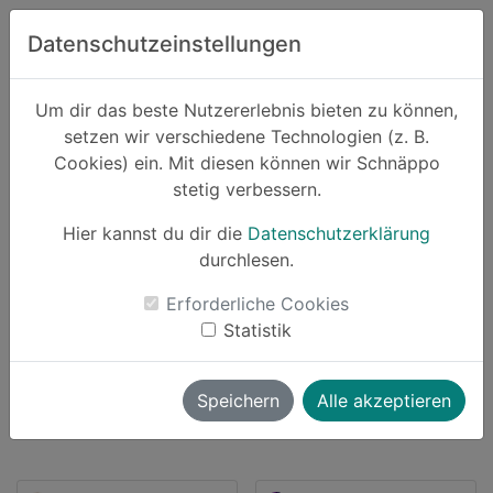
Zum Hauptinhalt springen
Datenschutzeinstellungen
Schnäppo.
Um dir das beste Nutzererlebnis bieten zu können,
Suchen
setzen wir verschiedene Technologien (z. B.
home
Cookies) ein. Mit diesen können wir Schnäppo
Anbieter
OTTO
stetig verbessern.
Hier kannst du dir die
Datenschutzerklärung
durchlesen.
Schnäppchen von OTTO
Erforderliche Cookies
Statistik
982 Angebote
launch
Direkt zum Anbieter
Speichern
Alle akzeptieren