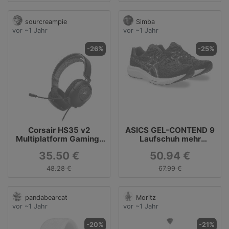
sourcreampie
Simba
vor ~1 Jahr
vor ~1 Jahr
-26%
-25%
Corsair HS35 v2
ASICS GEL-CONTEND 9
Multiplatform Gaming-
Laufschuh mehr
Headset
Dämpfung
35.50 €
50.94 €
48.28 €
67.99 €
pandabearcat
Moritz
vor ~1 Jahr
vor ~1 Jahr
-20%
-21%