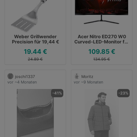
Weber Grillwender
Acer Nitro ED270 W0
Precision für 19,44 €
Curved-LED-Monitor für
109,85 €
19.44 €
109.85 €
24.89 €
134.95 €
joschi1337
Moritz
vor ~4 Monaten
vor ~9 Monaten
-41%
-23%