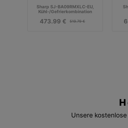
Sharp SJ-BA09RMXLC-EU,
Sh
Kühl-/Gefrierkombination
473.99 €
6
519.79 €
H
Unsere kostenlose 