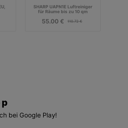
EU,
SHARP UAPN1E Luftreiniger
für Räume bis zu 10 qm
55.00 €
110.72 €
pp
ch bei Google Play!