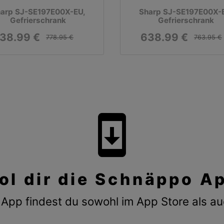
arp SJ-SE197E00X-EU,
Sharp SJ-SE197E00X-
Gefrierschrank
Gefrierschrank
38.99 €
638.99 €
778.95 €
763.95 €
system_update
ol dir die Schnäppo A
App findest du sowohl im App Store als au