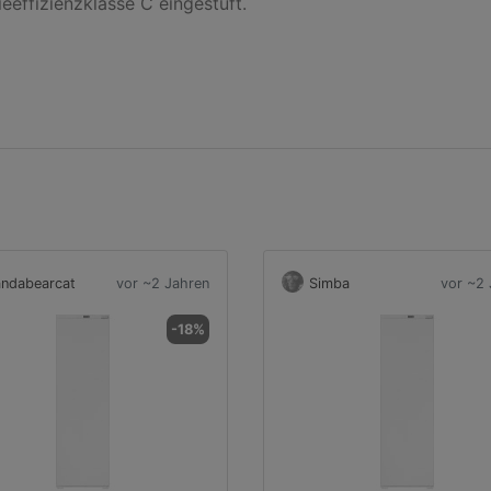
effizienzklasse C eingestuft.

ndabearcat
vor ~2 Jahren
Simba
vor ~2 
-18%