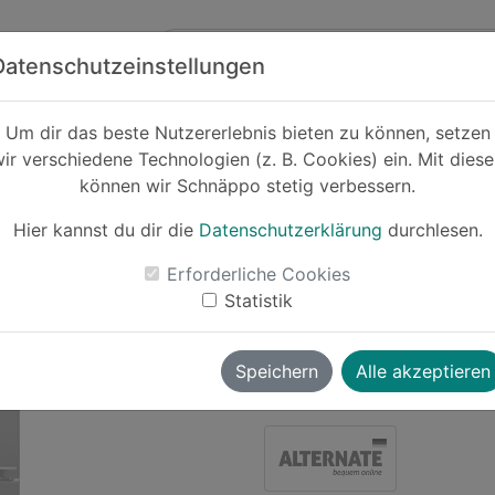
Zum Hauptinhalt springen
ck
Partner
Datenschutzeinstellungen
Um dir das beste Nutzererlebnis bieten zu können, setzen
ir verschiedene Technologien (z. B. Cookies) ein. Mit dies
-18%
können wir Schnäppo stetig verbessern.
Sharp S
Kühl-/G
Hier kannst du dir die
Datenschutzerklärung
durchlesen.
Erforderliche Cookies
Statistik
Le
Speichern
Alle akzeptieren
pandabearcat
vor ~1 Jahr