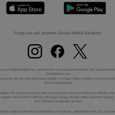
Folge uns auf unseren Social-Media-Kanälen!
tlung von Rabattangeboten, Gutscheinen und Cashback-Aktionen. Wir verkaufen ke
Drittanbietern vor.
geleitet, bei dem der Kauf direkt erfolgt. In einigen Fällen erhalten wir eine Prov
Nutzer weitergeben.
po. Die Gutschrift erfolgt über unser System und nicht direkt beim Händler. Die
anderen technischen Faktoren abhängen. Einige Händler haben spezielle Regeln, wan
kein Cashback ausgezahlt werden.
 Apple Logo and iPhone are trademarks of Apple Inc., registered in the U.S. and oth