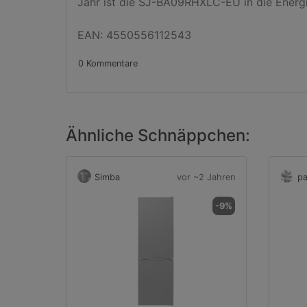
Jahr ist die SJ-BA09RHXLC-EU in die Energie
EAN: 4550556112543
0 Kommentare
Ähnliche Schnäppchen:
Simba
vor ~2 Jahren
pa
-9%