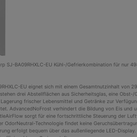
rp SJ-BA09RHXLC-EU Kühl-/Gefrierkombination für nur 498,
RHXLC-EU eignet sich mit einem Gesamtnutzinhalt von 295 
 stehen drei Abstellflächen aus Sicherheitsglas, eine Obst
 Lagerung frischer Lebensmittel und Getränke zur Verfügung
attet. AdvancedNoFrost verhindert die Bildung von Eis und
irFlow sorgt für eine fortschrittliche Steuerung der Luftv
r OdorNeutral-Technologie findet keine Geruchsübertragung
rung erfolgt bequem über das außenliegende LED-Display.