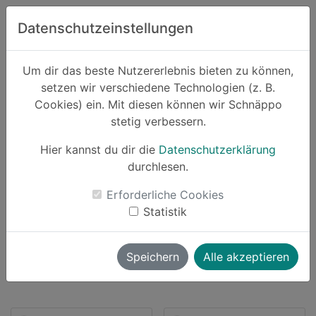
Zum Hauptinhalt springen
Datenschutzeinstellungen
Schnäppo.
Um dir das beste Nutzererlebnis bieten zu können,
Suchen
setzen wir verschiedene Technologien (z. B.
home
Cookies) ein. Mit diesen können wir Schnäppo
Anbieter
Alternate
stetig verbessern.
Hier kannst du dir die
Datenschutzerklärung
durchlesen.
Schnäppchen von Alternate
Erforderliche Cookies
Statistik
1849 Angebote
launch
Direkt zum Anbieter
Speichern
Alle akzeptieren