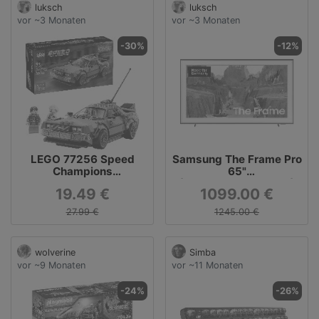
luksch
luksch
vor ~3 Monaten
vor ~3 Monaten
-30%
-12%
LEGO 77256 Speed
Samsung The Frame Pro
Champions
65"
Zeitmaschine aus
(GQ65LS03FWUXZG)
19.49 €
1099.00 €
Zurück in die Zukunft,
bei Alternate für 1.099 €
Konstruktionsspielzeug
27.99 €
1245.00 €
wolverine
Simba
vor ~9 Monaten
vor ~11 Monaten
-24%
-26%