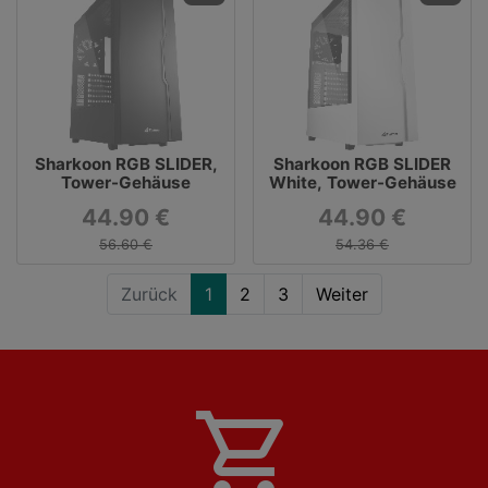
Sharkoon RGB SLIDER,
Sharkoon RGB SLIDER
Tower-Gehäuse
White, Tower-Gehäuse
44.90 €
44.90 €
56.60 €
54.36 €
Zurück
1
2
3
Weiter
shopping_cart