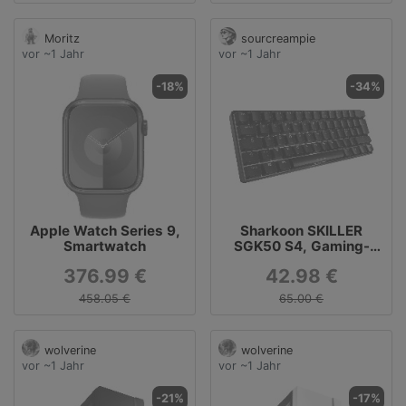
Moritz
sourcreampie
vor ~1 Jahr
vor ~1 Jahr
-18%
-34%
Apple Watch Series 9,
Sharkoon SKILLER
Smartwatch
SGK50 S4, Gaming-
Tastatur
376.99 €
42.98 €
458.05 €
65.00 €
wolverine
wolverine
vor ~1 Jahr
vor ~1 Jahr
-21%
-17%