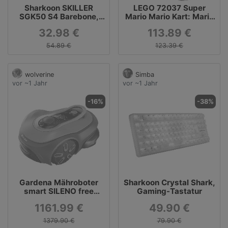
Sharkoon SKILLER
LEGO 72037 Super
SGK50 S4 Barebone,
Mario Mario Kart: Mario
Gaming-Tastatur
& Standard-Kart
32.98 €
113.89 €
54.89 €
123.39 €
wolverine
Simba
vor ~1 Jahr
vor ~1 Jahr
-16%
-38%
Gardena Mähroboter
Sharkoon Crystal Shark,
smart SILENO free
Gaming-Tastatur
1.200m² Set
1161.99 €
49.90 €
1379.90 €
79.90 €