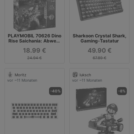
PLAYMOBIL 70626 Dino
Sharkoon Crystal Shark,
Rise Saichania: Abwehr
Gaming-Tastatur
des Kampfläufers,
18.99 €
49.90 €
Konstruktionsspielzeug
24.94 €
67.89 €
Moritz
luksch
vor ~11 Monaten
vor ~11 Monaten
-40%
-8%