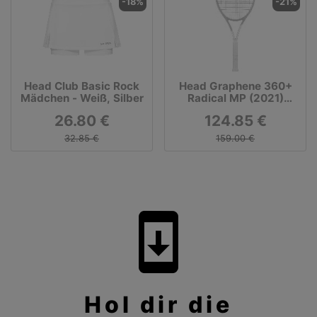
-18%
-21%
Head Club Basic Rock
Head Graphene 360+
Mädchen - Weiß, Silber
Radical MP (2021)
Turnierschläger
26.80 €
124.85 €
(besaitet)
32.85 €
159.00 €
system_update
Hol dir die