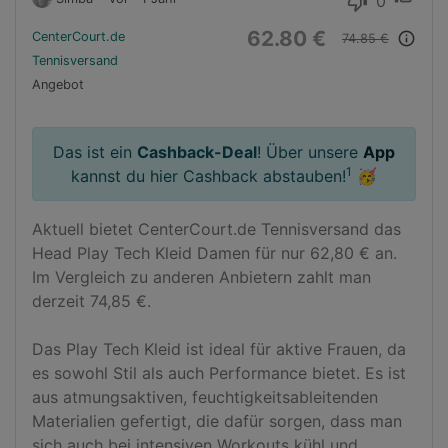
0
thumb_down
62.80 €
CenterCourt.de
info_outline
74.85 €
Tennisversand
Angebot
Das ist ein
Cashback-Deal
! Über unsere
App
1
kannst du hier Cashback abstauben!
🥳
Aktuell bietet CenterCourt.de Tennisversand das 
Head Play Tech Kleid Damen für nur 62,80 € an. 
Im Vergleich zu anderen Anbietern zahlt man 
derzeit 74,85 €.

Das Play Tech Kleid ist ideal für aktive Frauen, da 
es sowohl Stil als auch Performance bietet. Es ist 
aus atmungsaktiven, feuchtigkeitsableitenden 
Materialien gefertigt, die dafür sorgen, dass man 
sich auch bei intensiven Workouts kühl und 