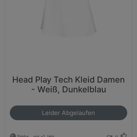
Head Play Tech Kleid Damen
- Weiß, Dunkelblau
Leider Abgelaufen
thumb_up
Simba
vor ~1 Jahr