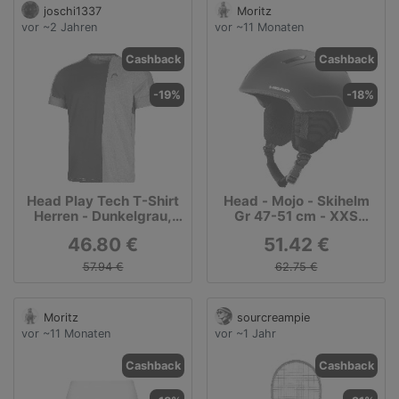
joschi1337
Moritz
vor ~2 Jahren
vor ~11 Monaten
Cashback
Cashback
-19%
-18%
Head Play Tech T-Shirt
Head - Mojo - Skihelm
Herren - Dunkelgrau,
Gr 47-51 cm - XXS
Grau
grau/schwarz
46.80 €
51.42 €
57.94 €
62.75 €
Moritz
sourcreampie
vor ~11 Monaten
vor ~1 Jahr
Cashback
Cashback