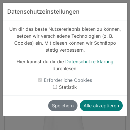
Zum Hauptinhalt springen
Datenschutzeinstellungen
Schnäppo.
Um dir das beste Nutzererlebnis bieten zu können,
Suchen
setzen wir verschiedene Technologien (z. B.
home
Cookies) ein. Mit diesen können wir Schnäppo
Schnäppchen
Sport und Freizeit
stetig verbessern.
Hier kannst du dir die
Datenschutzerklärung
Cashback
durchlesen.
-16%
Erforderliche Cookies
Statistik
Speichern
Alle akzeptieren