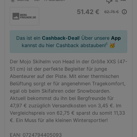
4
thumb_down
51.42 €
info_outline
62.75 €
Das ist ein
Cashback-Deal
! Über unsere
App
1
kannst du hier Cashback abstauben!
🥳
Der Mojo Skihelm von Head in der Größe XXS (47-
51 cm) ist der perfekte Begleiter für junge 
Abenteurer auf der Piste. Mit einer thermischen 
Belüftung sorgt er für angenehmen Tragekomfort, 
egal ob beim Skifahren oder Snowboarden. 
Aktuell bekommst du ihn bei Bergfreunde für 
47,97 € zuzüglich Versandkosten von 3,45 €. Im 
Vergleichspreis von 62,75 € sparst du somit 11,33 
€. Ein Muss für alle kleinen Wintersportler!

EAN: 0724794405093