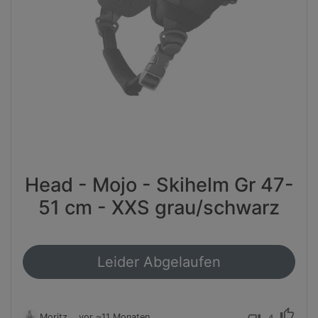
Head - Mojo - Skihelm Gr 47-
51 cm - XXS grau/schwarz
Leider Abgelaufen
thumb_up
Moritz
vor ~11 Monaten