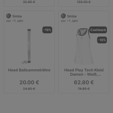
32.85 €
159.00 €
Simba
Simba
vor ~1 Jahr
vor ~1 Jahr
-19%
Cashback
-16%
Head Ballsammelröhre
Head Play Tech Kleid
Damen - Weiß,
Dunkelblau
20.00 €
62.80 €
24.80 €
74.85 €