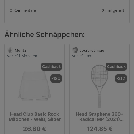
0 Kommentare
0 mal geteilt
Ähnliche Schnäppchen:
Moritz
sourcreampie
vor ~11 Monaten
vor ~1 Jahr
Cashback
Cashback
-18%
-21%
Head Club Basic Rock
Head Graphene 360+
Mädchen - Weiß, Silber
Radical MP (2021)
Turnierschläger
26.80 €
124.85 €
(besaitet)