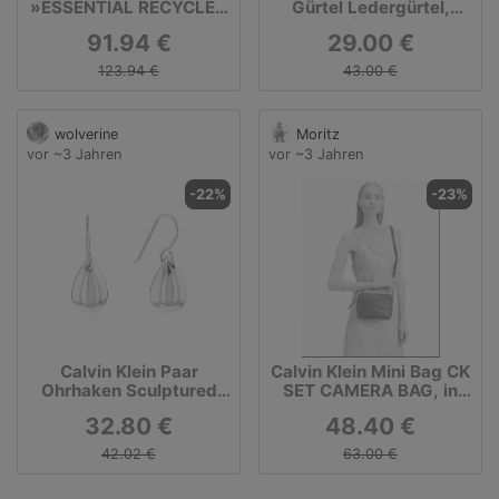
»ESSENTIAL RECYCLED
Gürtel Ledergürtel,
PADDED JACKET«
Schwarz (Ck Black), 90
91.94 €
29.00 €
123.94 €
43.00 €
wolverine
Moritz
vor ~3 Jahren
vor ~3 Jahren
-22%
-23%
Calvin Klein Paar
Calvin Klein Mini Bag CK
Ohrhaken Sculptured
SET CAMERA BAG, in
Drops
schlichtem Design
32.80 €
48.40 €
42.02 €
63.00 €