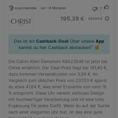
thumb_up
sourcreampie
vor ~9 Monaten
1
thumb_down
195.39 €
info_outline
237.03 €
Das ist ein
Cashback-Deal
! Über unsere
App
1
kannst du hier Cashback abstauben!
🥳
Die Calvin Klein Damenuhr K8A23546 ist jetzt bei 
Christ erhältlich. Der Deal-Preis liegt bei 191,40 €, 
dazu kommen Versandkosten von 3,99 €. Im 
Vergleich zum üblichen Preis von 237,03 € sparst 
du etwa 41,64 €, was einer Ersparnis von rund 18 
% entspricht. Diese Uhr vereint zeitloses Design 
mit hochwertiger Verarbeitung und ist eine tolle 
Ergänzung für jedes Outfit. Wenn du auf der Suche 
nach einer eleganten Uhr bist, ist das eine gute 