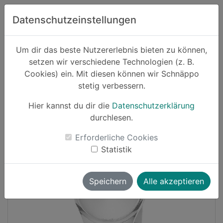
Zum Hauptinhalt springen
Datenschutzeinstellungen
Schnäppo.
Um dir das beste Nutzererlebnis bieten zu können,
Suchen
setzen wir verschiedene Technologien (z. B.
home
Cookies) ein. Mit diesen können wir Schnäppo
Schnäppchen
stetig verbessern.
Hier kannst du dir die
Datenschutzerklärung
Cashback
durchlesen.
-18%
Erforderliche Cookies
Statistik
Speichern
Alle akzeptieren